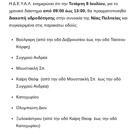
Η Δ.Ε.Υ.Α.Λ. ενημερώνει ότι την
Τετάρτη 8 Ιουλίου,
για το
χρονικό διάστημα
από 09:00 έως 13:00,
θα πραγματοποιηθεί
διακοπή υδροδότησης
στην συνοικία της
Νέας Πολιτείας
και
συγκεκριμένα στις παρακάτω οδούς:
Βούλγαρη (από την οδό Δοβρουσίου έως την οδό Τάσσου
Κόρφη)
Συγγρού Ανδρέα
Μουστακλή Σπ.
Καϊρη Θεόφ. (από την οδό Μουστακλή Σπ. έως την οδό
Συγγρού Ανδρέα)
Κατοχωρίου
Ολυμπιώτη Διον.
Ξυλοκάστρου (από την οδό Καϊρη Θεοφ. έως την οδό
Κατοχωρίου)