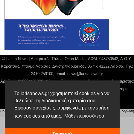
© Larisa News | Διακριτικός Τίτλος: Orion Media, ΑΦΜ: 043750542, Δ.Ο.Υ:
Καρδίτσας, Υπο/μα Λάρισας, Δ/νση: Φαρμακίδου 36 τ.κ 41222 Λάρισα, Τηλ:
2410 259100, email:
news@larisanews.gr
Αρ. Γεμή: 018804431000, Νόμιμος Εκπρόσωπος, Ιδιοκτήτης και Διαχειριστής:
Παναγιώτης Φιλίππου, Διευθύντρια: Γιαννουσά Βασιλική, Διευθύντιρα
Το larisanews.gr χρησιμοποιεί cookies για να
Σύνταξης: Μπαλαμπάνη Βασιλική.
βελτιώσει τη διαδικτυακή εμπειρία σου.
Δικαιούχος domain name Παναγιώτης Φιλίππου
Εφόσον συνεχίσεις, συμφωνείς με την χρήση
Πολιτική Απορρήτου
|
Αίτηση Διαχείρισης Προσωπικών Δεδομένων
|
Όροι χρήσης
| |
Δήλωση
Συμμόρφωσης
των cookies από εμάς.
Μάθε περισσότερα
Συμφωνώ