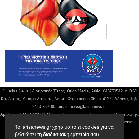
© Larisa News | Διακριτικός Τίτλος: Orion Media, ΑΦΜ: 043750542, Δ.Ο.Υ:
Καρδίτσας, Υπο/μα Λάρισας, Δ/νση: Φαρμακίδου 36 τ.κ 41222 Λάρισα, Τηλ:
2410 259100, email:
news@larisanews.gr
Αρ. Γεμή: 018804431000, Νόμιμος Εκπρόσωπος, Ιδιοκτήτης και Διαχειριστής:
Παναγιώτης Φιλίππου, Διευθύντρια: Γιαννουσά Βασιλική, Διευθύντιρα
Το larisanews.gr χρησιμοποιεί cookies για να
Σύνταξης: Μπαλαμπάνη Βασιλική.
βελτιώσει τη διαδικτυακή εμπειρία σου.
Δικαιούχος domain name Παναγιώτης Φιλίππου