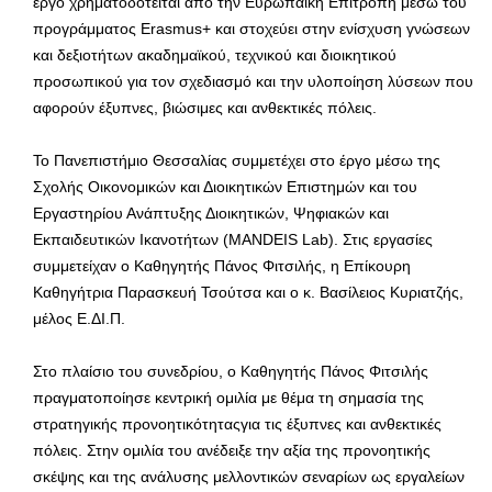
έργο χρηματοδοτείται από την Ευρωπαϊκή Επιτροπή μέσω του
προγράμματος Erasmus+ και στοχεύει στην ενίσχυση γνώσεων
και δεξιοτήτων ακαδημαϊκού, τεχνικού και διοικητικού
προσωπικού για τον σχεδιασμό και την υλοποίηση λύσεων που
αφορούν έξυπνες, βιώσιμες και ανθεκτικές πόλεις.
Το Πανεπιστήμιο Θεσσαλίας συμμετέχει στο έργο μέσω της
Σχολής Οικονομικών και Διοικητικών Επιστημών και του
Εργαστηρίου Ανάπτυξης Διοικητικών, Ψηφιακών και
Εκπαιδευτικών Ικανοτήτων (MANDEIS Lab). Στις εργασίες
συμμετείχαν ο Καθηγητής Πάνος Φιτσιλής, η Επίκουρη
Καθηγήτρια Παρασκευή Τσούτσα και ο κ. Βασίλειος Κυριατζής,
μέλος Ε.ΔΙ.Π.
Στο πλαίσιο του συνεδρίου, ο Καθηγητής Πάνος Φιτσιλής
πραγματοποίησε κεντρική ομιλία με θέμα τη σημασία της
στρατηγικής προνοητικότηταςγια τις έξυπνες και ανθεκτικές
πόλεις. Στην ομιλία του ανέδειξε την αξία της προνοητικής
σκέψης και της ανάλυσης μελλοντικών σεναρίων ως εργαλείων