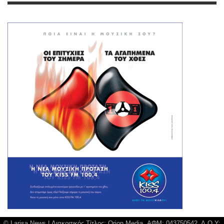
© Larisa News | Διακριτικός Τίτλος: Orion Media, ΑΦΜ: 043750542, Δ.Ο.Υ: