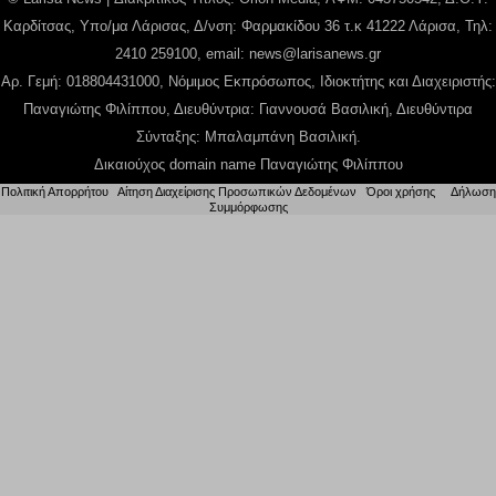
Καρδίτσας, Υπο/μα Λάρισας, Δ/νση: Φαρμακίδου 36 τ.κ 41222 Λάρισα, Τηλ:
2410 259100, email:
news@larisanews.gr
Αρ. Γεμή: 018804431000, Νόμιμος Εκπρόσωπος, Ιδιοκτήτης και Διαχειριστής:
Παναγιώτης Φιλίππου, Διευθύντρια: Γιαννουσά Βασιλική, Διευθύντιρα
Σύνταξης: Μπαλαμπάνη Βασιλική.
Δικαιούχος domain name Παναγιώτης Φιλίππου
Πολιτική Απορρήτου
|
Αίτηση Διαχείρισης Προσωπικών Δεδομένων
|
Όροι χρήσης
| |
Δήλωση
Συμμόρφωσης