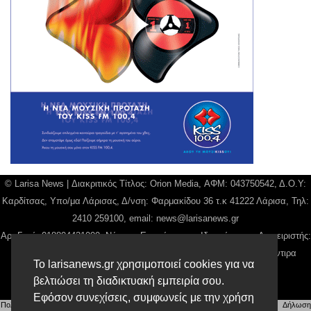
© Larisa News | Διακριτικός Τίτλος: Orion Media, ΑΦΜ: 043750542, Δ.Ο.Υ:
Καρδίτσας, Υπο/μα Λάρισας, Δ/νση: Φαρμακίδου 36 τ.κ 41222 Λάρισα, Τηλ:
2410 259100, email:
news@larisanews.gr
Αρ. Γεμή: 018804431000, Νόμιμος Εκπρόσωπος, Ιδιοκτήτης και Διαχειριστής:
Παναγιώτης Φιλίππου, Διευθύντρια: Γιαννουσά Βασιλική, Διευθύντιρα
Το larisanews.gr χρησιμοποιεί cookies για να
Σύνταξης: Μπαλαμπάνη Βασιλική.
βελτιώσει τη διαδικτυακή εμπειρία σου.
Δικαιούχος domain name Παναγιώτης Φιλίππου
Εφόσον συνεχίσεις, συμφωνείς με την χρήση
Πολιτική Απορρήτου
|
Αίτηση Διαχείρισης Προσωπικών Δεδομένων
|
Όροι χρήσης
| |
Δήλωση