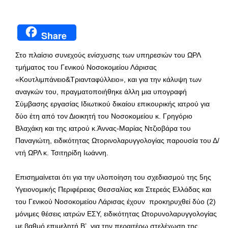
Share
Στο πλαίσιο συνεχούς ενίσχυσης των υπηρεσιών του ΩΡΛ
τμήματος του Γενικού Νοσοκομείου Λάρισας
«Κουτλιμπάνειο&Τριανταφύλλειο», και για την κάλυψη των
αναγκών του, πραγματοποιήθηκε άλλη μια υπογραφή
Σύμβασης εργασίας Ιδιωτικού δικαίου επικουρικής ιατρού για
δύο έτη από τον Διοικητή του Νοσοκομείου κ. Γρηγόριο
Βλαχάκη και της ιατρού κ.Άννας-Μαρίας Ντζιοβάρα του
Παναγιώτη, ειδικότητας Ωτορινολαρυγγολογίας παρουσία του Δ/
ντή ΩΡΛ κ. Τσιτηρίδη Ιωάννη.
Επισημαίνεται ότι για την υλοποίηση του σχεδιασμού της 5ης
Υγειονομικής Περιφέρειας Θεσσαλίας και Στερεάς Ελλάδας και
του Γενικού Νοσοκομείου Λάρισας έχουν προκηρυχθεί δύο (2)
μόνιμες θέσεις ιατρών ΕΣΥ, ειδικότητας Ωτορυνολαρυγγολογίας
με βαθμό επιμελητή Β’, για την περαιτέρω στελέχωση της