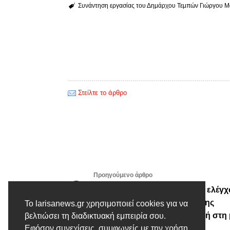
Συνάντηση εργασίας του Δημάρχου Τεμπών Γιώργου 
Στείλτε το άρθρο
Προηγούμενο άρθρο
Απολογισμός τροχονομικών ελέγ
στη Θεσσαλία, στο πλαίσιο της
Το larisanews.gr χρησιμοποιεί cookies για να
εκστρατείας «Μηδενική ανοχή στη
βελτιώσει τη διαδικτυακή εμπειρία σου.
Εφόσον συνεχίσεις, συμφωνείς με την χρήση
χρήση κράνους»