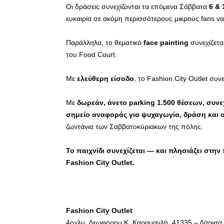
Οι δράσεις συνεχίζονται τα επόμενα Σάββατα
6 & 
ευκαιρία σε ακόμη περισσότερους μικρούς fans να
Παράλληλα, το θεματικό
face painting
συνεχίζετα
του Food Court.
Με
ελεύθερη είσοδο
, το Fashion City Outlet συνε
Με
δωρεάν, άνετο parking 1.500 θέσεων, συνε
σημείο αναφοράς για ψυχαγωγία, δράση και ο
ζωντάνια των Σαββατοκύριακων της πόλης.
Το παιχνίδι συνεχίζεται — και πλησιάζει στην
Fashion City Outlet.
Fashion
City
Outlet
4οχλμ. Λεωφόρου Κ. Καραμανλή, 41335 – Λάρισα