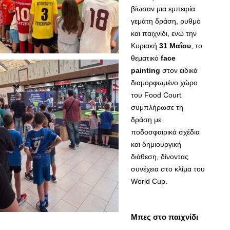
βίωσαν μια εμπειρία
γεμάτη δράση, ρυθμό
και παιχνίδι, ενώ την
Κυριακή
31 Μαΐου
, το
θεματικό
face
painting
στον ειδικά
διαμορφωμένο χώρο
του Food Court
συμπλήρωσε τη
δράση με
ποδοσφαιρικά σχέδια
και δημιουργική
διάθεση, δίνοντας
συνέχεια στο κλίμα του
World Cup.
Μπες στο παιχνίδι