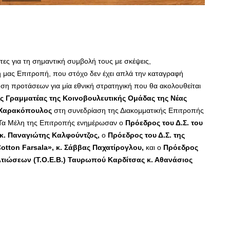
ες για τη σημαντική συμβολή τους με σκέψεις,
 μας Επιτροπή, που στόχο δεν έχει απλά την καταγραφή
ση προτάσεων για μία εθνική στρατηγική που θα ακολουθείται
ός Γραμματέας της Κοινοβουλευτικής Ομάδας της Νέας
ς Χαρακόπουλος
στη συνεδρίαση της Διακομματικής Επιτροπής
 Τα Μέλη της Επιτροπής ενημέρωσαν ο
Πρόεδρος του Δ.Σ. του
κ. Παναγιώτης Καλφούντζος,
ο
Πρόεδρος του Δ.Σ. της
on Farsala», κ. Σάββας Παχατίρογλου,
και ο
Πρόεδρος
λτιώσεων (Τ.Ο.Ε.Β.) Ταυρωπού Καρδίτσας κ. Αθανάσιος