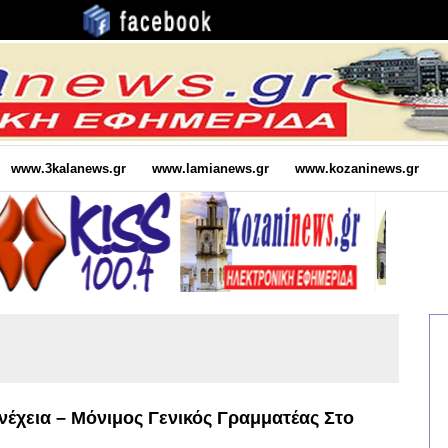
www.3kalanews.gr
www.lamianews.gr
www.kozaninews.gr
έχεια – Μόνιμος Γενικός Γραμματέας Στο