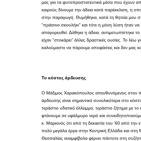
μας για τα φυτοπροστατευτικά μέσα που έχουν απο
καιρούς δίνουμε την άδεια κατά παρέκκλιση, η οπο
στην παραγωγή. Θυμήθηκα, κατά τη θητεία μου στ
“πράσινο σκουλήκι” και τότε η μόνη λύση ήταν να
απαγορευθεί. Δόθηκε η άδεια, αντιμετωπίστηκε το
είχαν “στοκάρει” άλλες δραστικές ουσίες. Το λέω 
καλούμαστε να πάρουμε αποφάσεις και δεν μας κα
Το κόστος άρδευσης
Ο Μάξιμος Χαρακόπουλος απευθυνόμενος στον π
άρδευσης είναι σημαντικό συνολικότερα στο κόστ
τεράστιο υδατικό έλλειμμα, τεράστιο ζήτημα με το
φτάνουμε σε υφάλμυρο νερό και συνειδητοποιούμε
κ. Μαρκινός ότι από τη δεκαετία του ‘60 από την
πολύ μεγάλα έργα στην Κεντρική Ελλάδα και στη Μ
Θεσσαλίας αναμφίβολα φέρνει πάντοτε στη συζήτ