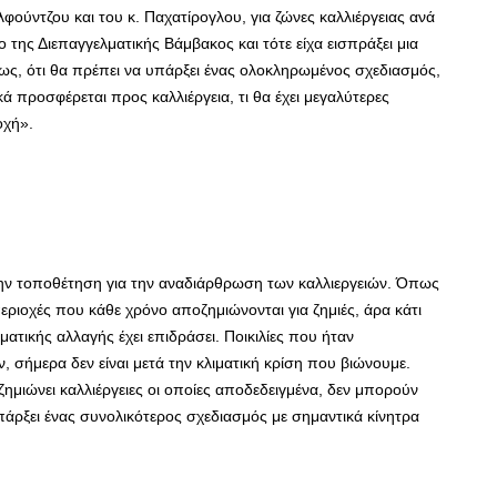
φούντζου και του κ. Παχατίρογλου, για ζώνες καλλιέργειας ανά
ο της Διεπαγγελματικής Βάμβακος και τότε είχα εισπράξει μια
ς, ότι θα πρέπει να υπάρξει ένας ολοκληρωμένος σχεδιασμός,
κά προσφέρεται προς καλλιέργεια, τι θα έχει μεγαλύτερες
οχή».
ην τοποθέτηση για την αναδιάρθρωση των καλλιεργειών. Όπως
εριοχές που κάθε χρόνο αποζημιώνονται για ζημιές, άρα κάτι
ματικής αλλαγής έχει επιδράσει. Ποικιλίες που ήταν
, σήμερα δεν είναι μετά την κλιματική κρίση που βιώνουμε.
ζημιώνει καλλιέργειες οι οποίες αποδεδειγμένα, δεν μπορούν
υπάρξει ένας συνολικότερος σχεδιασμός με σημαντικά κίνητρα