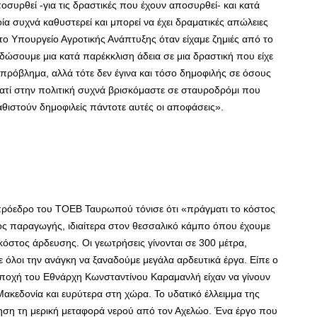
συρθεί -για τις δραστικές που έχουν αποσυρθεί- και κατά
ία συχνά καθυστερεί και μπορεί να έχει δραματικές απώλειες
ο Υπουργείο Αγροτικής Ανάπτυξης όταν είχαμε ζημιές από το
 δώσουμε μια κατά παρέκκλιση άδεια σε μια δραστική που είχε
 πρόβλημα, αλλά τότε δεν έγινα και τόσο δημοφιλής σε όσους
γιατί στην πολιτική συχνά βρισκόμαστε σε σταυροδρόμι που
θιστούν δημοφιλείς πάντοτε αυτές οι αποφάσεις».
ρόεδρο του ΤΟΕΒ Ταυρωπού τόνισε ότι «πράγματι το κόστος
ος παραγωγής, ιδιαίτερα στον θεσσαλικό κάμπο όπου έχουμε
 κόστος άρδευσης. Οι γεωτρήσεις γίνονται σε 300 μέτρα,
 όλοι την ανάγκη να ξαναδούμε μεγάλα αρδευτικά έργα. Είπε ο
 εποχή του Εθνάρχη Κωνσταντίνου Καραμανλή είχαν να γίνουν
ακεδονία και ευρύτερα στη χώρα. Το υδατικό έλλειμμα της
ηση τη μερική μεταφορά νερού από τον Αχελώο. Ένα έργο που