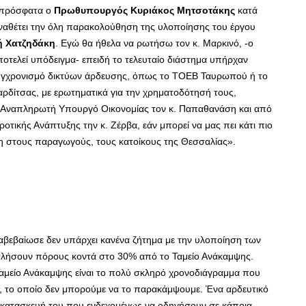
τι πρόσφατα ο
Πρωθυπουργός Κυριάκος Μητσοτάκης
κατά
αναθέτει την όλη παρακολούθηση της υλοποίησης του έργου
ή Χατζηδάκη
. Εγώ θα ήθελα να ρωτήσω τον κ. Μαρκινό, -ο
αποτελεί υπόδειγμα- επειδή το τελευταίο διάστημα υπήρχαν
κσυγχρονισμό δικτύων άρδευσης, όπως το ΤΟΕΒ Ταυρωπού ή το
ρδίτσας, με ερωτηματικά για την χρηματοδότησή τους,
 Αναπληρωτή Υπουργό Οικονομίας τον κ. Παπαθανάση και από
οτικής Ανάπτυξης την κ. Ζέρβα, εάν μπορεί να μας πει κάτι πιο
ση στους παραγωγούς, τους κατοίκους της Θεσσαλίας».
εβαίωσε δεν υπάρχει κανένα ζήτημα με την υλοποίηση των
λήσουν πόρους κοντά στο 30% από το Ταμείο Ανάκαμψης.
Ταμείο Ανάκαμψης είναι το πολύ σκληρό χρονοδιάγραμμα που
 το οποίο δεν μπορούμε να το παρακάμψουμε. Ένα αρδευτικό
ν κατασκευή του που ενδεχομένως να οδηγήσουν σε κάποια