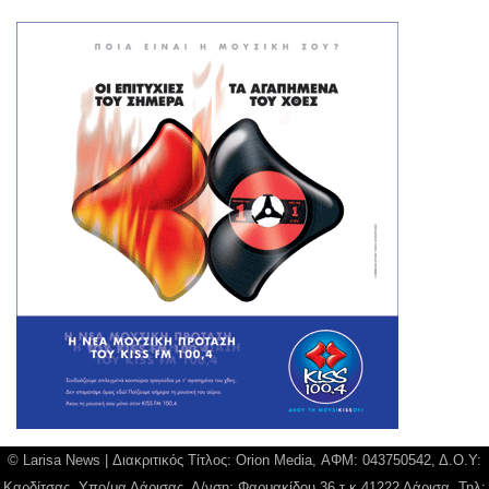
© Larisa News | Διακριτικός Τίτλος: Orion Media, ΑΦΜ: 043750542, Δ.Ο.Υ:
Καρδίτσας, Υπο/μα Λάρισας, Δ/νση: Φαρμακίδου 36 τ.κ 41222 Λάρισα, Τηλ: