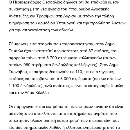
Ο Περιφερειάρχης Θεσσαλίας δήλωσε ότι θα επιδιώξει άμεσα
συνάντηση με τη νέα ηγεσία του Υπουργείου Αγροτικής
Ανάπτυξης και Τροφίμων στη Λάρισα με στόχο την πλήρη
ενημέρωση του αρμόδιου Υπουργού και την προώθηση λύσεων
για την αποκατάσταση των αδικιών.
Σύμφωνα με τα στοιχεία που παρουσιάστηκαν, στον Δήμο
Τεμπών έχουν κατατεθεί περισσότερες από 87 αιτήσεις, που
αφορούν πάνω από 3.700 στρέμματα καλλιεργειών (εκ των
οποίων 980 στρέμματα δενδρώδεις καλλιέργειες). Στον Δήμο
Τυρνάβου, οι αιτήσεις ξεπερνούν τις 110, με τις πληγείσες
εκτάσεις να υπερβαίνουν τα 5.000 στρέμματα (εκ των οποίων
1.100 δενδρώδεις), ενώ αντίστοιχες είναι οι καταγραφές ζημιών
και στον Δήμο Κιλελέρ.
Οι παραγωγοί και οι εκπρόσωποι των φορέων τόνισαν ότι είναι
αδιανόητο να αποκλείονται από αποζημιώσεις αγρότες που
υπέστησαν ολοκληρωτική καταστροφή των περιουσιών τους,
εξαιτίας υπηρεσιακών λαθών ή ελλιπούς ενημέρωσης από τα