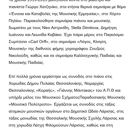
πιανίστα Γιώργο Χατζηνίκο, στα ετήσια θερινά σεμινάρια με θέμα
«Έννοια και Καταβολές της Μουσικής Ερμηνείας», στο Χόρτο
Πηλίου. Παρακολούθησε σεμινάρια πιάνου και μουσικής
δωματίου με τους Νίκο Αστρινίδη, Stella Dimitova, Δημήτρη
Ιωάννου και Λεωνίδα Καβάκο. Έχει πάρει μέρος στο Παγκόσμιο
Συμπόσιο «Carl Orff», στο σεμινάριο «Λόγος, Κίνηση,
Μουσική» της διεθνούς φήμης χορογράφου Ζουζούς
Νικολούδη, καθώς και σε σεμινάρια Καλλιτεχνικής Παιδείας και
Μουσικής Παιδείας.
Επί πολλά χρόνια εργάστηκε ως συνοδός στο πιάνο στις
Χορωδίες Δήμου Πυλαίας Θεσσαλονίκης, Νομαρχίας
Θεσσαλονίκης «Κοραής», «Γιάννης Μάντακας» του Α.Π.Θ και
υπήρξε μέλος του Μουσικού ΣχήματοςΠαραδοσιακής Μουσικής
«Μουσικό Πολύτροπο». Εργάζεται ως συνοδός στις τάξεις
ατομικών μουσικών οργάνων στο Δημοτικό Ωδείο Λάρισας, στις
τάξεις μονωδίας της Θεσσαλικής Μουσικής Σχολής Λάρισας και
στη χορωδία Λέσχη Φιλομούσων Λάρισας, καθώς και στη