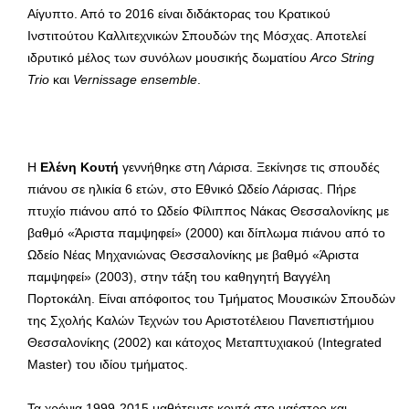
Αίγυπτο. Από το 2016 είναι διδάκτορας του Κρατικού
Ινστιτούτου Καλλιτεχνικών Σπουδών της Μόσχας. Αποτελεί
ιδρυτικό μέλος των συνόλων μουσικής δωματίου
Arco String
Trio
και
Vernissage ensemble
.
Η
Ελένη Κουτή
γεννήθηκε στη Λάρισα. Ξεκίνησε τις σπουδές
πιάνου σε ηλικία 6 ετών, στο Εθνικό Ωδείο Λάρισας. Πήρε
πτυχίο πιάνου από το Ωδείο Φίλιππος Νάκας Θεσσαλονίκης με
βαθμό «Άριστα παμψηφεί» (2000) και δίπλωμα πιάνου από το
Ωδείο Νέας Μηχανιώνας Θεσσαλονίκης με βαθμό «Άριστα
παμψηφεί» (2003), στην τάξη του καθηγητή Βαγγέλη
Πορτοκάλη. Είναι απόφοιτος του Τμήματος Μουσικών Σπουδών
της Σχολής Καλών Τεχνών του Αριστοτέλειου Πανεπιστήμιου
Θεσσαλονίκης (2002) και κάτοχος Μεταπτυχιακού (Integrated
Master) του ιδίου τμήματος.
Τα χρόνια 1999-2015 μαθήτευσε κοντά στο μαέστρο και