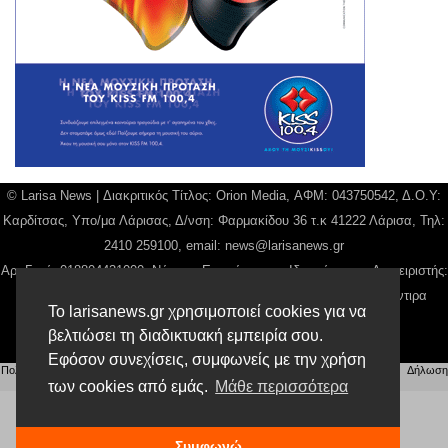
© Larisa News | Διακριτικός Τίτλος: Orion Media, ΑΦΜ: 043750542, Δ.Ο.Υ:
Καρδίτσας, Υπο/μα Λάρισας, Δ/νση: Φαρμακίδου 36 τ.κ 41222 Λάρισα, Τηλ:
2410 259100, email:
news@larisanews.gr
Αρ. Γεμή: 018804431000, Νόμιμος Εκπρόσωπος, Ιδιοκτήτης και Διαχειριστής:
Παναγιώτης Φιλίππου, Διευθύντρια: Γιαννουσά Βασιλική, Διευθύντιρα
Το larisanews.gr χρησιμοποιεί cookies για να
Σύνταξης: Μπαλαμπάνη Βασιλική.
βελτιώσει τη διαδικτυακή εμπειρία σου.
Δικαιούχος domain name Παναγιώτης Φιλίππου
Εφόσον συνεχίσεις, συμφωνείς με την χρήση
Πολιτική Απορρήτου
|
Αίτηση Διαχείρισης Προσωπικών Δεδομένων
|
Όροι χρήσης
| |
Δήλωση
Συμμόρφωσης
των cookies από εμάς.
Μάθε περισσότερα
Συμφωνώ