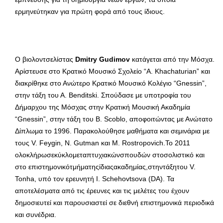
ερμηνεύτηκαν για πρώτη φορά από τους ίδιους.
Ο βιολοντσελίστας
Dmitry Gudimov
κατάγεται από την Μόσχα.
Αρίστευσε στο Κρατικό Μουσικό Σχολείο “A. Khachaturian” και
διακρίθηκε στο Ανώτερο Κρατικό Μουσικό Κολέγιο “Gnessin”,
στην τάξη του Α. Benditski. Σπούδασε με υποτροφία του
Δήμαρχου της Μόσχας στην Κρατική Μουσική Ακαδημία
“Gnessin”, στην τάξη του Β. Scoblo, αποφοιτώντας με Ανώτατο
Δίπλωμα το 1996. Παρακολούθησε μαθήματα και σεμινάρια με
τους V. Feygin, N. Gutman και M. Rostropovich.Το 2011
ολοκλήρωσεκύκλομεταπτυχιακώνσπουδών στοσολιστικό και
στο επιστημονικότμήματηςίδιαςακαδημίας,στηντάξητου V.
Tonha, υπό τον ερευνητή I. Schehovtsova (DA). Τα
αποτελέσματα από τις έρευνες και τις μελέτες του έχουν
δημοσιευτεί και παρουσιαστεί σε διεθνή επιστημονικά περιοδικά
και συνέδρια.