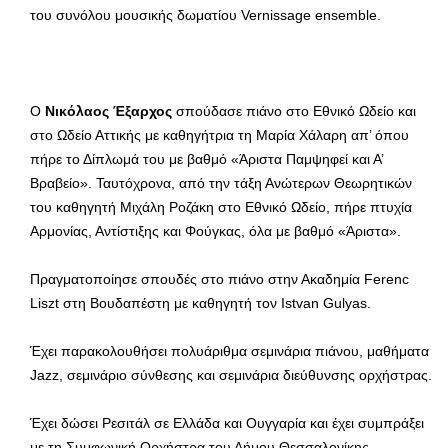
του συνόλου μουσικής δωματίου Vernissage ensemble.
Ο
Νικόλαος Έξαρχος
σπούδασε πιάνο στο Εθνικό Ωδείο και
στο Ωδείο Αττικής με καθηγήτρια τη Μαρία Χάλαρη απ’ όπου
πήρε το Δίπλωμά του με βαθμό «Άριστα Παμψηφεί και Α’
Βραβείο». Ταυτόχρονα, από την τάξη Ανώτερων Θεωρητικών
του καθηγητή Μιχάλη Ροζάκη στο Εθνικό Ωδείο, πήρε πτυχία
Αρμονίας, Αντίστιξης και Φούγκας, όλα με βαθμό «Άριστα».
Πραγματοποίησε σπουδές στο πιάνο στην Ακαδημία Ferenc
Liszt στη Βουδαπέστη με καθηγητή τον Istvan Gulyas.
Έχει παρακολουθήσει πολυάριθμα σεμινάρια πιάνου, μαθήματα
Jazz, σεμινάριο σύνθεσης και σεμινάρια διεύθυνσης ορχήστρας.
Έχει δώσει Ρεσιτάλ σε Ελλάδα και Ουγγαρία και έχει συμπράξει
με τη Συμφωνική Ορχήστρα του Δήμου Θεσσαλονίκης.