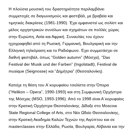
Η πλούσια μουσική του δραστηριότητα περιλαμβάνει
συμμετοχές σε διαγωνισμούς και φεστιβάλ, με βραβεία και
τιμητικές διακρίσεις (1981-1990). Έχει εμφανιστεί ως σολίστ και
μέλος ορχηστρικών συνόλων και σχημάτων σε πολλές χώρες
στην Ευρώπη, Ασία και Αφρική. Συναυλίες του έχουν
ηχογραφηθεί από τη Ρωσική, Γερμανική, Βουλγαρική και την
Ελληνική τηλεόραση και το Ραδιόφωνο. Έχει συμμετάσχει σε
διεθνή φεστιβάλ, όπως “Golden autumn” (Μόσχα), “Das
Festival der Musik und der Farben” (Ingolstadt), Festival de
musique (Seignosse) και “Δημήτρια” (Θεσσαλονίκη).
Κατείχε τη θέση του A΄κορυφαίου τσελίστα στην Όπερα
(“Helikon – Opera”, 1990-1993) και στη Συμφωνική Ορχήστρα
της Μόσχας (MSO, 1993-1996). Από το 1998 είναι Α΄κορυφαίος
στην Κρατική Ορχήστρα Θεσσαλονίκης. Δίδαξε στο Moscow
State Regional College of Arts, στο Νέο Ωδείο Θεσσαλονίκης,
στην Κρατική Ακαδημία Καλών Τεχνών της Αιγύπτου και σε
masterclasses στην Ελλάδα, Ρωσία, Βουλγαρία, Αλβανία και την