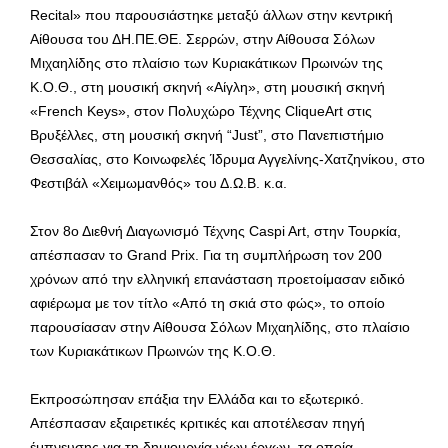
Recital» που παρουσιάστηκε μεταξύ άλλων στην κεντρική
Αίθουσα του ΔΗ.ΠΕ.ΘΕ. Σερρών, στην Αίθουσα Σόλων
Μιχαηλίδης στο πλαίσιο των Κυριακάτικων Πρωινών της
Κ.Ο.Θ., στη μουσική σκηνή «Αίγλη», στη μουσική σκηνή
«French Keys», στον Πολυχώρο Τέχνης CliqueArt στις
Βρυξέλλες, στη μουσική σκηνή “Just”, στο Πανεπιστήμιο
Θεσσαλίας, στο Κοινωφελές Ίδρυμα Αγγελίνης-Χατζηνίκου, στο
Φεστιβάλ «Χειμωμανθός» του Δ.Ω.Β. κ.α.
Στον 8ο Διεθνή Διαγωνισμό Τέχνης Caspi Art, στην Τουρκία,
απέσπασαν το Grand Prix. Για τη συμπλήρωση τον 200
χρόνων από την ελληνική επανάσταση προετοίμασαν ειδικό
αφιέρωμα με τον τίτλο «Από τη σκιά στο φώς», το οποίο
παρουσίασαν στην Αίθουσα Σόλων Μιχαηλίδης, στο πλαίσιο
των Κυριακάτικων Πρωινών της Κ.Ο.Θ.
Εκπροσώπησαν επάξια την Ελλάδα και το εξωτερικό.
Απέσπασαν εξαιρετικές κριτικές και αποτέλεσαν πηγή
έμπνευσης για τη δημιουργία νέων έργων, τα οποία