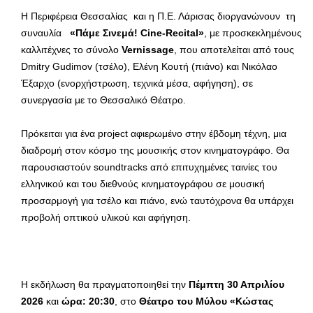
Η Περιφέρεια Θεσσαλίας και η Π.Ε. Λάρισας διοργανώνουν τη
συναυλία
«Πάμε Σινεμά! Cine-Recital»
, με προσκεκλημένους
καλλιτέχνες το σύνολο
Vernissage
, που αποτελείται από τους
Dmitry Gudimov (τσέλο), Ελένη Κουτή (πιάνο) και Νικόλαο
Έξαρχο (ενορχήστρωση, τεχνικά μέσα, αφήγηση), σε
συνεργασία με το Θεσσαλικό Θέατρο.
Πρόκειται για ένα project αφιερωμένο στην έβδομη τέχνη, μια
διαδρομή στον κόσμο της μουσικής στον κινηματογράφο. Θα
παρουσιαστούν soundtracks από επιτυχημένες ταινίες του
ελληνικού και του διεθνούς κινηματογράφου σε μουσική
προσαρμογή για τσέλο και πιάνο, ενώ ταυτόχρονα θα υπάρχει
προβολή οπτικού υλικού και αφήγηση.
Η εκδήλωση θα πραγματοποιηθεί την
Πέμπτη 30 Απριλίου
2026
και
ώρα: 20:30
, στο
Θέατρο του Μύλου «Κώστας