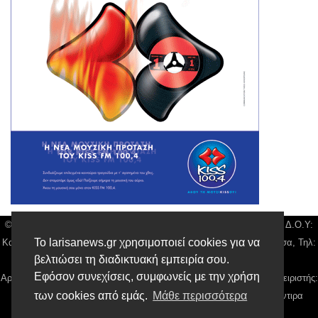
© Larisa News | Διακριτικός Τίτλος: Orion Media, ΑΦΜ: 043750542, Δ.Ο.Υ:
Το larisanews.gr χρησιμοποιεί cookies για να
Καρδίτσας, Υπο/μα Λάρισας, Δ/νση: Φαρμακίδου 36 τ.κ 41222 Λάρισα, Τηλ:
βελτιώσει τη διαδικτυακή εμπειρία σου.
2410 259100, email:
news@larisanews.gr
Εφόσον συνεχίσεις, συμφωνείς με την χρήση
Αρ. Γεμή: 018804431000, Νόμιμος Εκπρόσωπος, Ιδιοκτήτης και Διαχειριστής:
των cookies από εμάς.
Μάθε περισσότερα
Παναγιώτης Φιλίππου, Διευθύντρια: Γιαννουσά Βασιλική, Διευθύντιρα
Σύνταξης: Μπαλαμπάνη Βασιλική.