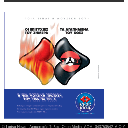
© Larisa News | Διακριτικός Τίτλος: Orion Media, ΑΦΜ: 043750542, Δ.Ο.Υ: