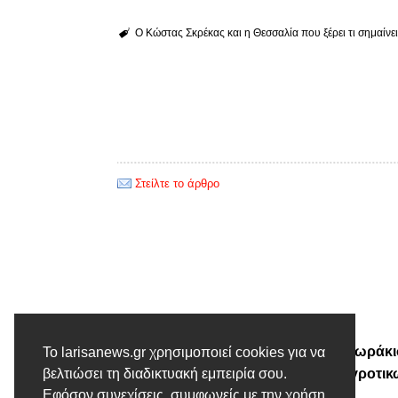
Ο Κώστας Σκρέκας και η Θεσσαλία που ξέρει τι σημαίνει
Στείλτε το άρθρο
Προηγούμενο άρθρο
Ο Κώστας Τσιάρας και … η θωράκ
Το larisanews.gr χρησιμοποιεί cookies για να
των υδατικών πόρων των αγροτικ
βελτιώσει τη διαδικτυακή εμπειρία σου.
Εφόσον συνεχίσεις, συμφωνείς με την χρήση
περιοχών