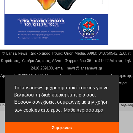
© Larisa News | Διακριτικός Τίτλος: Orion Media, ΑΦΜ: 043750542, Δ.Ο.Υ:
Καρδίτσας, Υπο/μα Λάρισας, Δ/νση: Φαρμακίδου 36 τ.κ 41222 Λάρισα, Τηλ:
2410 259100, email:
news@larisanews.gr
Αρ. Γεμή: 018804431000, Νόμιμος Εκπρόσωπος, Ιδιοκτήτης και Διαχειριστής:
Παναγιώτης Φιλίππου, Διευθύντρια: Γιαννουσά Βασιλική, Διευθύντιρα
Το larisanews.gr χρησιμοποιεί cookies για να
Σύνταξης: Μπαλαμπάνη Βασιλική.
βελτιώσει τη διαδικτυακή εμπειρία σου.
Δικαιούχος domain name Παναγιώτης Φιλίππου
Εφόσον συνεχίσεις, συμφωνείς με την χρήση
Πολιτική Απορρήτου
|
Αίτηση Διαχείρισης Προσωπικών Δεδομένων
|
Όροι χρήσης
| |
Δήλωση
Συμμόρφωσης
των cookies από εμάς.
Μάθε περισσότερα
Συμφωνώ