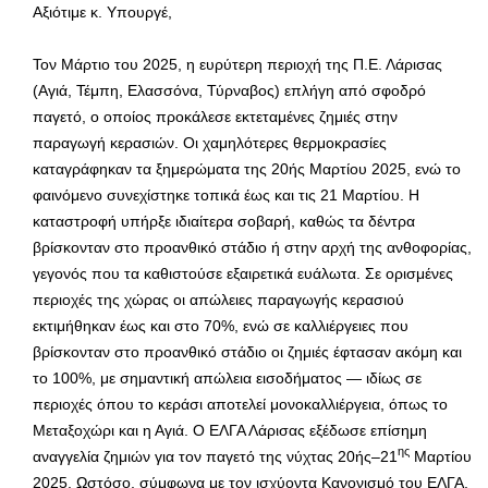
Αξιότιμε κ. Υπουργέ,
Τον Μάρτιο του 2025, η ευρύτερη περιοχή της Π.Ε. Λάρισας
(Αγιά, Τέμπη, Ελασσόνα, Τύρναβος) επλήγη από σφοδρό
παγετό, ο οποίος προκάλεσε εκτεταμένες ζημιές στην
παραγωγή κερασιών. Οι χαμηλότερες θερμοκρασίες
καταγράφηκαν τα ξημερώματα της 20ής Μαρτίου 2025, ενώ το
φαινόμενο συνεχίστηκε τοπικά έως και τις 21 Μαρτίου. Η
καταστροφή υπήρξε ιδιαίτερα σοβαρή, καθώς τα δέντρα
βρίσκονταν στο προανθικό στάδιο ή στην αρχή της ανθοφορίας,
γεγονός που τα καθιστούσε εξαιρετικά ευάλωτα. Σε ορισμένες
περιοχές της χώρας οι απώλειες παραγωγής κερασιού
εκτιμήθηκαν έως και στο 70%, ενώ σε καλλιέργειες που
βρίσκονταν στο προανθικό στάδιο οι ζημιές έφτασαν ακόμη και
το 100%, με σημαντική απώλεια εισοδήματος — ιδίως σε
περιοχές όπου το κεράσι αποτελεί μονοκαλλιέργεια, όπως το
Μεταξοχώρι και η Αγιά. Ο ΕΛΓΑ Λάρισας εξέδωσε επίσημη
ης
αναγγελία ζημιών για τον παγετό της νύχτας 20ής–21
Μαρτίου
2025. Ωστόσο, σύμφωνα με τον ισχύοντα Κανονισμό του ΕΛΓΑ,