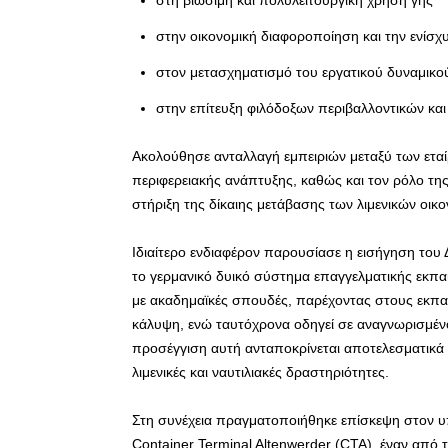
στη βιώσιμη και πολυλειτουργική χρήση γης
στην οικονομική διαφοροποίηση και την ενίσχ
στον μετασχηματισμό του εργατικού δυναμικο
στην επίτευξη φιλόδοξων περιβαλλοντικών και
Ακολούθησε ανταλλαγή εμπειριών μεταξύ των εταίρ
περιφερειακής ανάπτυξης, καθώς και τον ρόλο τη
στήριξη της δίκαιης μετάβασης των λιμενικών οικο
Ιδιαίτερο ενδιαφέρον παρουσίασε η εισήγηση του
το γερμανικό δυικό σύστημα επαγγελματικής εκπαί
με ακαδημαϊκές σπουδές, παρέχοντας στους εκπαι
κάλυψη, ενώ ταυτόχρονα οδηγεί σε αναγνωρισμέν
προσέγγιση αυτή ανταποκρίνεται αποτελεσματικά σ
λιμενικές και ναυτιλιακές δραστηριότητες.
Στη συνέχεια πραγματοποιήθηκε επίσκεψη στον υ
Container Terminal Altenwerder (CTA), έναν απ