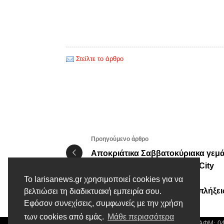
Στείλτε το άρθρο
Προηγούμενο άρθρο
Αποκριάτικα Σαββατοκύριακα γεμ
χρώμα και κέφι στο Fashion City
Outlet! Το καρναβάλι
Το larisanews.gr χρησιμοποιεί cookies για να
ολοκληρώθηκε… αλλά οι εκπλήξει
βελτιώσει τη διαδικτυακή εμπειρία σου.
Εφόσον συνεχίσεις, συμφωνείς με την χρήση
συνεχίζονται!
των cookies από εμάς.
Μάθε περισσότερα
© Larisa News | Διακριτικός Τίτλος: Orion Media, ΑΦΜ: 