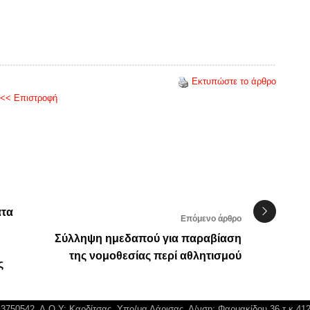
Εκτυπώστε το άρθρο
<< Επιστροφή
άτα
Επόμενο άρθρο
Σύλληψη ημεδαπού για παραβίαση
της νομοθεσίας περί αθλητισμού
ς
043750542, Δ.Ο.Υ: Καρδίτσας, Υπο/μα Λάρισας, Δ/νση: Φαρμακίδου 36 τ.κ 41