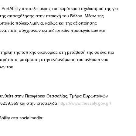
PortAbility αποτελεί μέρος του ευρύτερου σχεδιασμού της για
 της απασχόλησης στην περιοχή του Βόλου. Μέσω της
ωπαϊκές πόλεις-λιμάνια, καθώς και της αξιοποίησης
 ανάπτυξη σύγχρονων εκπαιδευτικών προσεγγίσεων και
τήριξη της τοπικής οικονομίας στη μετάβασή της σε ένα πιο
ό πρότυπο, με έμφαση στην ενδυνάμωση του ανθρώπινου
των του.
θυνθείτε στην Περιφέρεια Θεσσαλίας, Τμήμα Ευρωπαϊκών
239,359 και στην ιστοσελίδα
https://www.thessaly.gov.gr/
ility στα socialmedia: