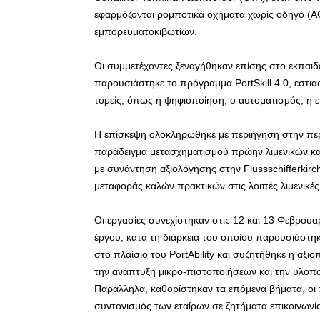
εφαρμόζονται ρομποτικά οχήματα χωρίς οδηγό (A
εμπορευματοκιβωτίων.
Οι συμμετέχοντες ξεναγήθηκαν επίσης στο εκπαι
παρουσιάστηκε το πρόγραμμα PortSkill 4.0, εστι
τομείς, όπως η ψηφιοποίηση, ο αυτοματισμός, η ε
Η επίσκεψη ολοκληρώθηκε με περιήγηση στην πε
παράδειγμα μετασχηματισμού πρώην λιμενικών και
με συνάντηση αξιολόγησης στην Flussschifferkir
μεταφοράς καλών πρακτικών στις λοιπές λιμενικές
Οι εργασίες συνεχίστηκαν στις 12 και 13 Φεβρουα
έργου, κατά τη διάρκεια του οποίου παρουσιάστηκ
στο πλαίσιο του PortAbility και συζητήθηκε η αξ
την ανάπτυξη μικρο-πιστοποιήσεων και την υλοπο
Παράλληλα, καθορίστηκαν τα επόμενα βήματα, οι 
συντονισμός των εταίρων σε ζητήματα επικοινωνί