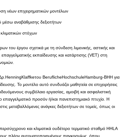
υση νέων επιχειρηματικών μοντέλων
ύ μέσω αναβάθμισης δεξιοτήτων
 κλιματικών στόχων
ων του έργου σχετικά με τη σύνδεση λιμενικής, αστικής και
ς επαγγελματικής εκπαίδευσης και κατάρτισης (VET) στη
νομιών.
 Δρ.HenningKlaffkeτου BeruflicheHochschuleHamburg-ΒΗΗ για
δευσης. Το μοντέλο αυτό συνδυάζει μαθητεία σε επιχειρήσεις
δευόμενους συμβόλαιο εργασίας, αμοιβή και ασφαλιστική
ο επαγγελματικό προσόν ή/και πανεπιστημιακό πτυχίο. Η
τις μεταβαλλόμενες ανάγκες δεξιοτήτων σε τομείς, όπως οι
περσύγχρονο και κλιματικά ουδέτερο τερματικό σταθμό HHLA
ό τους πλέον αυτοματοποιημένους παγκοσμίως, όπου