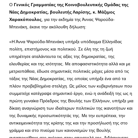
Ο
Γενικός Γραμματέας της Κοινοβουλευτικής Ομάδας της
Νέας Δημοκρατίας, βουλευτής Λαρίσης, κ. Μάξιμος
Χαρακόπουλος
, για την εκδημία της Άννας Ψαρούδα-
Μπενάκη, έκανε την ακόλουθη δήλωση:
«Η Άννα Ψαρούδα-Μπενάκη υπήρξε υπόδειγμα Ελληνίδας
πολίτη, επιστήμονος και πολιτικού. Σε όλη της τη ζωή
υπηρέτησε αταλάντευτα τις αξίες της δημοκρατίας, της
ελευθερίας και της ισότητας. Με αποφασιστικότητα αλλά και με
μετριοπάθεια, έδωσε σημαντικές πολιτικές μάχες μέσα από τις
τάξεις της Νέας Δημοκρατίας, της οποίας υπήρξε ένα από τα
πλέον προβεβλημένα στελέχη. Ως μέλος των κυβερνήσεων που
συμμετείχε κατέγραψε σημαντικό έργο, ενώ η ανάδειξή της ως η
πρώτη γυναίκα Πρόεδρος της Βουλής των Ελλήνων, υπήρξε μια
δίκαιη αναγνώριση των ιδιαίτερων πολιτικών της ικανοτήτων και
της δυναμικής προσωπικότητάς της. Με την ευπρέπεια, την
αντικειμενικότητα της κρίσης της και την προσήλωσή της στο
γράμμα και στο πνεύμα των κανονισμών της Βουλής
ανταποκρίθηκε στο ακέραιο στην αποστολή της, διδάσκοντας