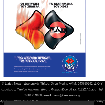
© Larisa News | Διακριτικός Τίτλος: Orion Media, ΑΦΜ: 043750542, Δ.Ο.Υ:
Καρδίτσας, Υπο/μα Λάρισας, Δ/νση: Φαρμακίδου 36 τ.κ 41222 Λάρισα, Τηλ:
2410 259100, email:
news@larisanews.gr
Αρ. Γεμή: 018804431000, Νόμιμος Εκπρόσωπος, Ιδιοκτήτης και Διαχειριστής: