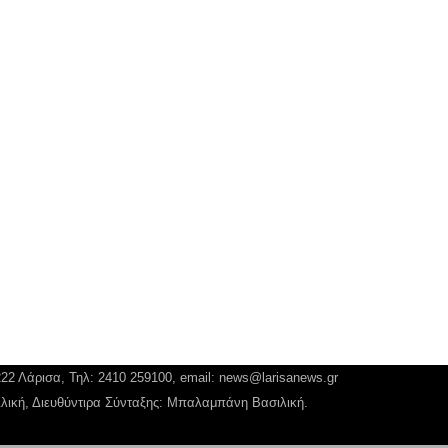
222 Λάρισα, Τηλ: 2410 259100, email:
news@larisanews.gr
ιλική, Διευθύντιρα Σύνταξης: Μπαλαμπάνη Βασιλική.