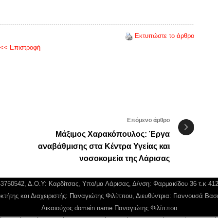
Εκτυπώστε το άρθρο
<< Επιστροφή
Επόμενο άρθρο
Μάξιμος Χαρακόπουλος: Έργα
αναβάθμισης στα Κέντρα Υγείας και
νοσοκομεία της Λάρισας
043750542, Δ.Ο.Υ: Καρδίτσας, Υπο/μα Λάρισας, Δ/νση: Φαρμακίδου 36 τ.κ 41
κτήτης και Διαχειριστής: Παναγιώτης Φιλίππου, Διευθύντρια: Γιαννουσά Βασ
Δικαιούχος domain name Παναγιώτης Φιλίππου