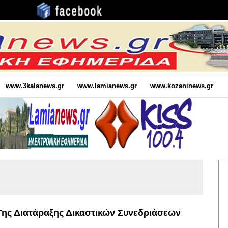
www.3kalanews.gr
www.lamianews.gr
www.kozaninews.gr
Της Διατάραξης Δικαστικών Συνεδριάσεων