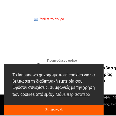
Στείλτε το άρθρο
Προηγούμενο άρθρο
Σύλληψη ημεδαπού για παράβαση
του Κώδικα Οδικής Κυκλοφορίας
Το larisanews.gr χρησιμοποιεί cookies για να
(εγκατάλειψη τόπου τροχαίου
βελτιώσει τη διαδικτυακή εμπειρία σου.
Εφόσον συνεχίσεις, συμφωνείς με την χρήση
ατυχήματος)
των cookies από εμάς.
Μάθε περισσότερα
© Larisa News | Διακριτικός Τίτλος: Orion Media, ΑΦΜ: 
Αρ. Γεμή: 018804431000, Νόμιμος Εκπρόσωπος, Ιδιο
Συμφωνώ