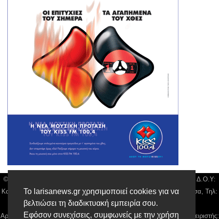
© Larisa News | Διακριτικός Τίτλος: Orion Media, ΑΦΜ: 043750542, Δ.Ο.Υ:
Το larisanews.gr χρησιμοποιεί cookies για να
Καρδίτσας, Υπο/μα Λάρισας, Δ/νση: Φαρμακίδου 36 τ.κ 41222 Λάρισα, Τηλ:
βελτιώσει τη διαδικτυακή εμπειρία σου.
2410 259100, email:
news@larisanews.gr
Εφόσον συνεχίσεις, συμφωνείς με την χρήση
Αρ. Γεμή: 018804431000, Νόμιμος Εκπρόσωπος, Ιδιοκτήτης και Διαχειριστής: