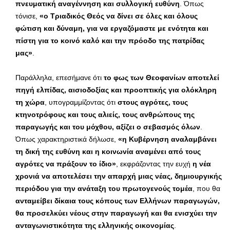
πνευματική αναγέννηση και συλλογική ευθύνη
. Όπως
τόνισε,
«ο Τριαδικός Θεός να δίνει σε όλες και όλους
φώτιση και δύναμη, για να εργαζόμαστε με ενότητα και
πίστη για το κοινό καλό και την πρόοδο της πατρίδας
μας»
.
Παράλληλα, επεσήμανε ότι
το φως των Θεοφανίων αποτελεί
πηγή ελπίδας, αισιοδοξίας και προοπτικής για ολόκληρη
τη χώρα
, υπογραμμίζοντας ότι
στους αγρότες, τους
κτηνοτρόφους και τους αλιείς, τους ανθρώπους της
παραγωγής και του μόχθου, αξίζει ο σεβασμός όλων
.
Όπως χαρακτηριστικά δήλωσε,
«η Κυβέρνηση αναλαμβάνει
τη δική της ευθύνη και η κοινωνία αναμένει από τους
αγρότες να πράξουν το ίδιο»
, εκφράζοντας την ευχή
η νέα
χρονιά να αποτελέσει την απαρχή μιας νέας, δημιουργικής
περιόδου για την ανάταξη του πρωτογενούς τομέα
, που θα
ανταμείβει δίκαια τους κόπους των Ελλήνων παραγωγών,
θα προσελκύει νέους στην παραγωγή και θα ενισχύει την
ανταγωνιστικότητα της ελληνικής οικονομίας
.