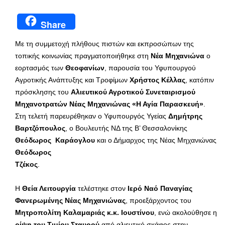
Share
Με τη συμμετοχή πλήθους πιστών και εκπροσώπων της
τοπικής κοινωνίας πραγματοποιήθηκε στη
Νέα Μηχανιώνα
ο
εορτασμός των
Θεοφανίων
, παρουσία του Υφυπουργού
Αγροτικής Ανάπτυξης και Τροφίμων
Χρήστος Κέλλας
, κατόπιν
πρόσκλησης του
Αλιευτικού Αγροτικού Συνεταιρισμού
Μηχανοτρατών Νέας Μηχανιώνας «Η Αγία Παρασκευή»
.
Στη τελετή παρευρέθηκαν ο Υφυπουργός Υγείας
Δημήτρης
Βαρτζόπουλος
, ο Βουλευτής ΝΔ της Β’ Θεσσαλονίκης
Θεόδωρος
Καράογλου
και ο Δήμαρχος της Νέας Μηχανιώνας
Θεόδωρος
Τζέκος
.
Η
Θεία Λειτουργία
τελέστηκε στον
Ιερό Ναό Παναγίας
Φανερωμένης Νέας Μηχανιώνας
, προεξάρχοντος του
Μητροπολίτη Καλαμαριάς κ.κ. Ιουστίνου
, ενώ ακολούθησε η
ρίψη του Τιμίου Σταυρού
από αλιευτικό σκάφος στην