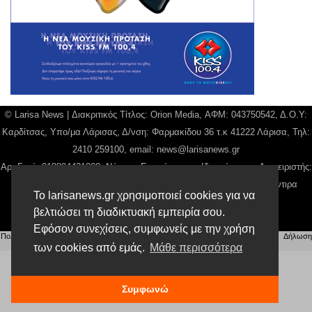
© Larisa News | Διακριτικός Τίτλος: Orion Media, ΑΦΜ: 043750542, Δ.Ο.Υ:
Καρδίτσας, Υπο/μα Λάρισας, Δ/νση: Φαρμακίδου 36 τ.κ 41222 Λάρισα, Τηλ:
2410 259100, email:
news@larisanews.gr
Αρ. Γεμή: 018804431000, Νόμιμος Εκπρόσωπος, Ιδιοκτήτης και Διαχειριστής:
Παναγιώτης Φιλίππου, Διευθύντρια: Γιαννουσά Βασιλική, Διευθύντιρα
Το larisanews.gr χρησιμοποιεί cookies για να
Σύνταξης: Μπαλαμπάνη Βασιλική.
βελτιώσει τη διαδικτυακή εμπειρία σου.
Δικαιούχος domain name Παναγιώτης Φιλίππου
Εφόσον συνεχίσεις, συμφωνείς με την χρήση
Πολιτική Απορρήτου
|
Αίτηση Διαχείρισης Προσωπικών Δεδομένων
|
Όροι χρήσης
| |
Δήλωση
Συμμόρφωσης
των cookies από εμάς.
Μάθε περισσότερα
Συμφωνώ