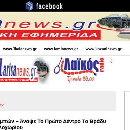
www.3kalanews.gr
www.lamianews.gr
www.kozaninews.gr
ών
εμπών – Άναψε Το Πρώτο Δέντρο Το Βράδυ
ελοχωρίου