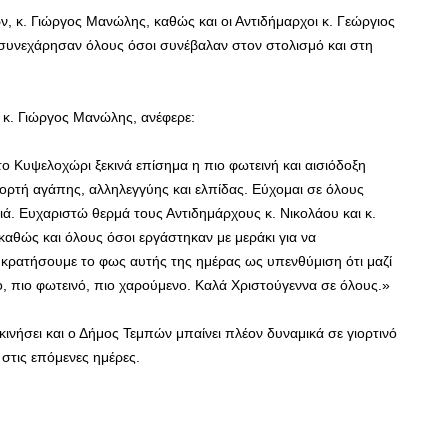
 κ. Γιώργος Μανώλης, καθώς και οι Αντιδήμαρχοι κ. Γεώργιος
ι συνεχάρησαν όλους όσοι συνέβαλαν στον στολισμό και στη
 κ. Γιώργος Μανώλης, ανέφερε:
ο Κυψελοχώρι ξεκινά επίσημα η πιο φωτεινή και αισιόδοξη
γιορτή αγάπης, αλληλεγγύης και ελπίδας. Εύχομαι σε όλους
σιά. Ευχαριστώ θερμά τους Αντιδημάρχους κ. Νικολάου και κ.
καθώς και όλους όσοι εργάστηκαν με μεράκι για να
κρατήσουμε το φως αυτής της ημέρας ως υπενθύμιση ότι μαζί
 πιο φωτεινό, πιο χαρούμενο. Καλά Χριστούγεννα σε όλους.»
κινήσει και ο Δήμος Τεμπών μπαίνει πλέον δυναμικά σε γιορτινό
στις επόμενες ημέρες.