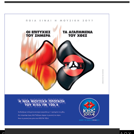
© Larisa News | Διακριτικός Τίτλος: Orion Media, ΑΦΜ: 043750542, Δ.Ο.Υ: