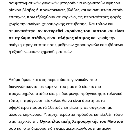
ασυμπτωματικών γυναικών μπορούν να ανιχνευτούν υψηλού
ρίσκου βλάβες ή προκαρκινικές βλάβες και να αντιμετωπιστούν
επιτυχώς πριν εξελιχθούν σε καρκίνο, τις περισσότερες φορές
χωρίς την ανάγκη χειρουργικής επέμβασης. Και τρίτον και
σημαντικότερο,
αν ανευρεθεί καρκίνος του μαστού και είναι
σε πρώιμο στάδιο, είναι πλήρως ιάσιμος
και χωρίς την
ανάγκη πραγματοποίησης μείζονων χειρουργικών επεμβάσεων
ή εξουθενωτικών χημειοθεραπειών.
Ακόμα όμως και στις περιπτώσεις γυναικών που
διαγιγνώσκονται με καρκίνο του μαστού είτε σε πιο
προχωρημένο στάδιο είτε με δυσμενής πρόγνωσης ιστολογικό
τύπο, η πρόγνωση εξακολουθεί να είναι άριστη με τα
υψηλότερα ποσοστά 10ετούς επιβίωσης σε σύγκριση με
άλλους καρκίνους. Υπάρχει τεράστια πρόοδος και εξέλιξη τόσο
στις τεχνικές της
Ογκοπλαστικής Χειρουργικής του Μαστού
όσο και στα διάφορα είδη φαρμακευτικών/συστηματικών