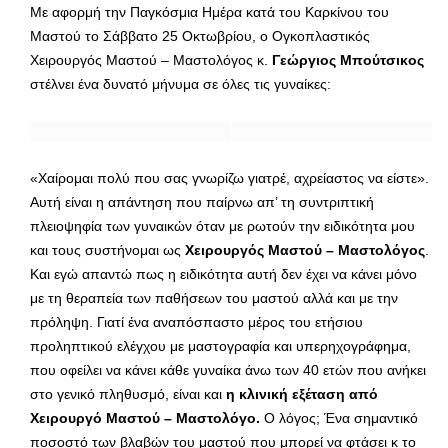
Με αφορμή την Παγκόσμια Ημέρα κατά του Καρκίνου του
Μαστού το Σάββατο 25 Οκτωβρίου, ο Ογκοπλαστικός
Χειρουργός Μαστού – Μαστολόγος κ.
Γεώργιος Μπούτσικος
στέλνει ένα δυνατό μήνυμα σε όλες τις γυναίκες:
«Χαίρομαι πολύ που σας γνωρίζω γιατρέ, αχρείαστος να είστε».
Αυτή είναι η απάντηση που παίρνω απ’ τη συντριπτική
πλειοψηφία των γυναικών όταν με ρωτούν την ειδικότητα μου
και τους συστήνομαι ως
Χειρουργός Μαστού – Μαστολόγος
.
Και εγώ απαντώ πως η ειδικότητα αυτή δεν έχει να κάνει μόνο
με τη θεραπεία των παθήσεων του μαστού αλλά και με την
πρόληψη. Γιατί ένα αναπόσπαστο μέρος του ετήσιου
προληπτικού ελέγχου με μαστογραφία και υπερηχογράφημα,
που οφείλει να κάνει κάθε γυναίκα άνω των 40 ετών που ανήκει
στο γενικό πληθυσμό, είναι και
η κλινική εξέταση από
Χειρουργό Μαστού – Μαστολόγο.
Ο λόγος; Ένα σημαντικό
ποσοστό των βλαβών του μαστού που μπορεί να φτάσει κ το