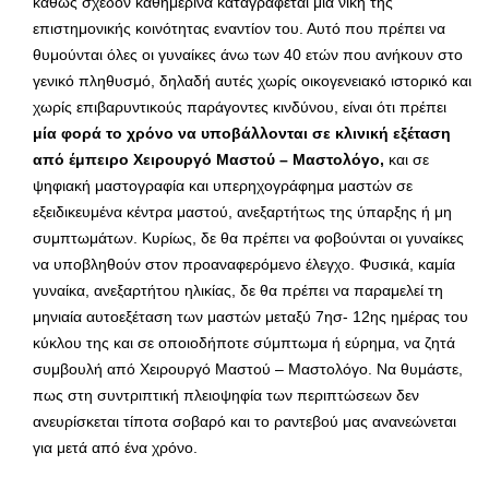
καθώς σχεδόν καθημερινά καταγράφεται μια νίκη της
επιστημονικής κοινότητας εναντίον του. Αυτό που πρέπει να
θυμούνται όλες οι γυναίκες άνω των 40 ετών που ανήκουν στο
γενικό πληθυσμό, δηλαδή αυτές χωρίς οικογενειακό ιστορικό και
χωρίς επιβαρυντικούς παράγοντες κινδύνου, είναι ότι πρέπει
μία φορά το χρόνο να υποβάλλονται σε κλινική εξέταση
από έμπειρο Χειρουργό Μαστού – Μαστολόγο,
και σε
ψηφιακή μαστογραφία και υπερηχογράφημα μαστών σε
εξειδικευμένα κέντρα μαστού, ανεξαρτήτως της ύπαρξης ή μη
συμπτωμάτων. Κυρίως, δε θα πρέπει να φοβούνται οι γυναίκες
να υποβληθούν στον προαναφερόμενο έλεγχο. Φυσικά, καμία
γυναίκα, ανεξαρτήτου ηλικίας, δε θα πρέπει να παραμελεί τη
μηνιαία αυτοεξέταση των μαστών μεταξύ 7ησ- 12ης ημέρας του
κύκλου της και σε οποιοδήποτε σύμπτωμα ή εύρημα, να ζητά
συμβουλή από Χειρουργό Μαστού – Μαστολόγο. Να θυμάστε,
πως στη συντριπτική πλειοψηφία των περιπτώσεων δεν
ανευρίσκεται τίποτα σοβαρό και το ραντεβού μας ανανεώνεται
για μετά από ένα χρόνο.