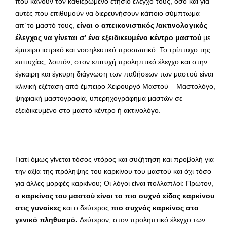
που κάνουν τον καθιερωμένο ετήσιο έλεγχο τους, όσο και για
αυτές που επιθυμούν να διερευνήσουν κάποιο σύμπτωμα
απ΄το μαστό τους,
είναι ο απεικονιστικός /ακτινολογικός
έλεγχος να γίνεται σ’ ένα εξειδικευμένο κέντρο μαστού
με
έμπειρο ιατρικό και νοσηλευτικό προσωπικό. Το τρίπτυχο της
επιτυχίας, λοιπόν, στον επιτυχή προληπτικό έλεγχο και στην
έγκαιρη και έγκυρη διάγνωση των παθήσεων των μαστού είναι
κλινική εξέταση από έμπειρο Χειρουργό Μαστού – Μαστολόγο,
ψηφιακή μαστογραφία, υπερηχογράφημα μαστών σε
εξειδικευμένο στο μαστό κέντρο ή ακτινολόγο.
Γιατί όμως γίνεται τόσος ντόρος και συζήτηση και προβολή για
την αξία της πρόληψης του καρκίνου του μαστού και όχι τόσο
για άλλες μορφές καρκίνου; Οι λόγοι είναι πολλαπλοί: Πρώτον,
ο καρκίνος του μαστού είναι το πιο συχνό είδος καρκίνου
στις γυναίκες
και ο δεύτερος
πιο συχνός καρκίνος στο
γενικό πληθυσμό.
Δεύτερον, στον προληπτικό έλεγχο των