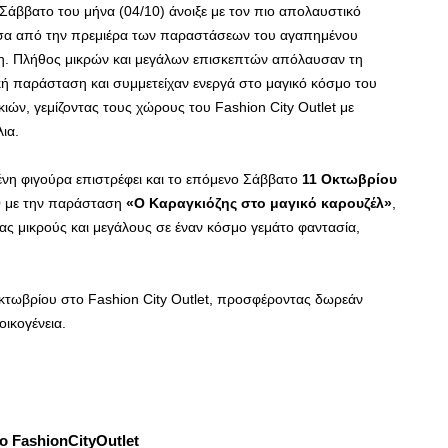
Σάββατο του μήνα (04/10) άνοιξε με τον πιο απολαυστικό
σα από την πρεμιέρα των παραστάσεων του αγαπημένου
η. Πλήθος μικρών και μεγάλων επισκεπτών απόλαυσαν τη
κή παράσταση και συμμετείχαν ενεργά στο μαγικό κόσμο του
ιών, γεμίζοντας τους χώρους του Fashion City Outlet με
λια.
νη φιγούρα επιστρέφει και το επόμενο Σάββατο
11 Οκτωβρίου
0
με την παράσταση
«Ο Καραγκιόζης στο μαγικό καρουζέλ»
,
ας μικρούς και μεγάλους σε έναν κόσμο γεμάτο φαντασία,
κτωβρίου στο Fashion City Outlet, προσφέροντας δωρεάν
οικογένεια.
το
FashionCityOutlet