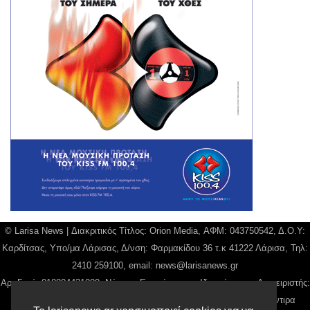
© Larisa News | Διακριτικός Τίτλος: Orion Media, ΑΦΜ: 043750542, Δ.Ο.Υ:
Καρδίτσας, Υπο/μα Λάρισας, Δ/νση: Φαρμακίδου 36 τ.κ 41222 Λάρισα, Τηλ:
2410 259100, email:
news@larisanews.gr
Αρ. Γεμή: 018804431000, Νόμιμος Εκπρόσωπος, Ιδιοκτήτης και Διαχειριστής:
Παναγιώτης Φιλίππου, Διευθύντρια: Γιαννουσά Βασιλική, Διευθύντιρα