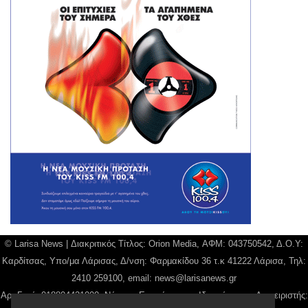
© Larisa News | Διακριτικός Τίτλος: Orion Media, ΑΦΜ: 043750542, Δ.Ο.Υ:
Καρδίτσας, Υπο/μα Λάρισας, Δ/νση: Φαρμακίδου 36 τ.κ 41222 Λάρισα, Τηλ:
2410 259100, email:
news@larisanews.gr
Αρ. Γεμή: 018804431000, Νόμιμος Εκπρόσωπος, Ιδιοκτήτης και Διαχειριστής: