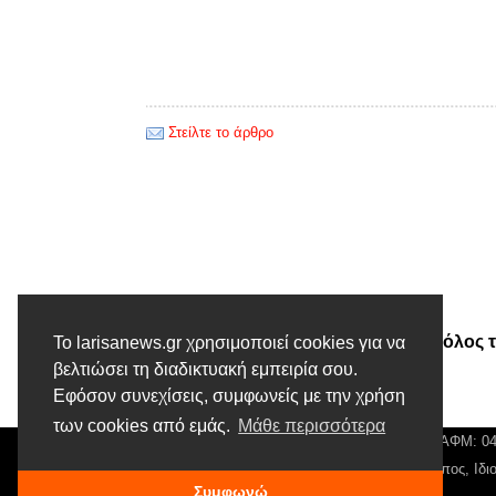
Στείλτε το άρθρο
Προηγούμενο άρθρο
Μάξιμος Χαρακόπουλος: Ο ρόλος 
Το larisanews.gr χρησιμοποιεί cookies για να
βελτιώσει τη διαδικτυακή εμπειρία σου.
Ελλάδας στην ενότητα του
Εφόσον συνεχίσεις, συμφωνείς με την χρήση
Ορθόδοξου κόσμου
των cookies από εμάς.
Μάθε περισσότερα
© Larisa News | Διακριτικός Τίτλος: Orion Media, ΑΦΜ: 
Αρ. Γεμή: 018804431000, Νόμιμος Εκπρόσωπος, Ιδιο
Συμφωνώ