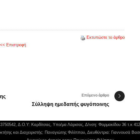
Εκτυπώστε το άρθρο
<< Επιστροφή
Επόμενο άρθρο
της
Σύλληψη ημεδαπής φυγόποινης
043750542, Δ.Ο.Υ: Καρδίτσας, Υπο/μα Λάρισας, Δ/νση: Φαρμακίδου 36 τ.κ 41
κτήτης και Διαχειριστής: Παναγιώτης Φιλίππου, Διευθύντρια: Γιαννουσά Βασ