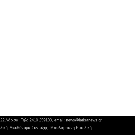
222 Λάρισα, Τηλ: 2410 259100, email:
news@larisanews.gr
ιλική, Διευθύντιρα Σύνταξης: Μπαλαμπάνη Βασιλική.