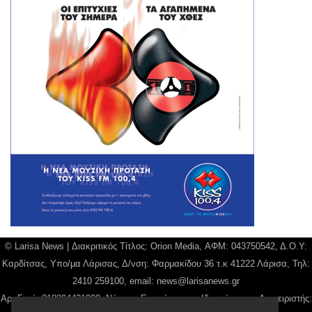
© Larisa News | Διακριτικός Τίτλος: Orion Media, ΑΦΜ: 043750542, Δ.Ο.Υ:
Καρδίτσας, Υπο/μα Λάρισας, Δ/νση: Φαρμακίδου 36 τ.κ 41222 Λάρισα, Τηλ:
2410 259100, email:
news@larisanews.gr
Αρ. Γεμή: 018804431000, Νόμιμος Εκπρόσωπος, Ιδιοκτήτης και Διαχειριστής: