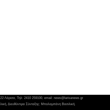
222 Λάρισα, Τηλ: 2410 259100, email:
news@larisanews.gr
ιλική, Διευθύντιρα Σύνταξης: Μπαλαμπάνη Βασιλική.