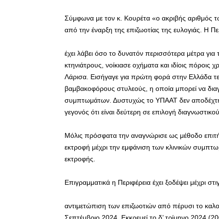
Σύμφωνα με τον κ. Κουρέτα «ο ακριβής αριθμός τ
από την έναρξη της επιζωοτίας της ευλογιάς. Η Π
έχει λάβει όσο το δυνατόν περισσότερα μέτρα γι
κτηνιάτρους, νοίκιασε οχήματα και ιδίοις πόροις 
Λάρισα. Εισήγαγε για πρώτη φορά στην Ελλάδα τε
βαμβακοφόρους στυλεούς, η οποία μπορεί να διαγ
συμπτωμάτων. Δυστυχώς το ΥΠΑΑΤ δεν αποδέχτηκ
γεγονός ότι είναι δεύτερη σε επιλογή διαγνωστι
Μόλις πρόσφατα την αναγνώρισε ως μέθοδο επιτ
εκτροφή μέχρι την εμφάνιση των κλινικών συμπτω
εκτροφής.
Επιγραμματικά η Περιφέρεια έχει ξοδέψει μέχρι στ
αντιμετώπιση των επιζωοτιών από πέρυσι το καλοκαί
Σεπτέμβριο 2024. Εκκρεμεί το δ’ τρίμηνο 2024 (20