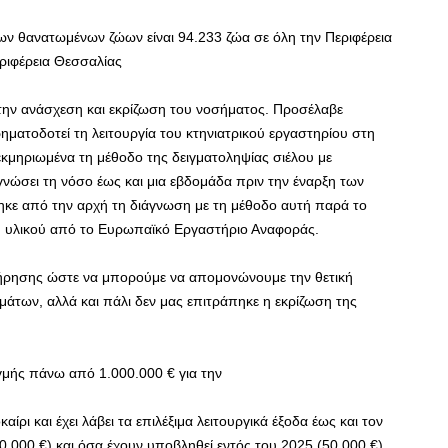
ων θανατωμένων ζώων είναι 94.233 ζώα σε όλη την Περιφέρεια
εριφέρεια Θεσσαλίας
α την ανάσχεση και εκρίζωση του νοσήματος. Προσέλαβε
χρηματοδοτεί τη λειτουργία του κτηνιατρικού εργαστηρίου στη
κμηριωμένα τη μέθοδο της δειγματοληψίας σιέλου με
νώσει τη νόσο έως και μια εβδομάδα πριν την έναρξη των
ε από την αρχή τη διάγνωση με τη μέθοδο αυτή παρά το
κού υλικού από το Ευρωπαϊκό Εργαστήριο Αναφοράς.
ήρησης ώστε να μπορούμε να απομονώνουμε την θετική
μάτων, αλλά και πάλι δεν μας επιτράπηκε η εκρίζωση της
ιγμής πάνω από 1.000.000 € για την
ρι και έχει λάβει τα επιλέξιμα λειτουργικά έξοδα έως και τον
0.000 €) και όσα έχουν υποβληθεί εντός του 2025 (50.000 €).