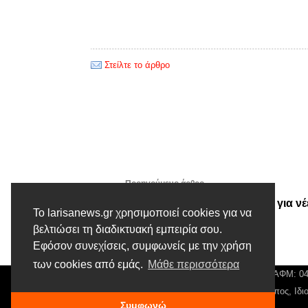
Στείλτε το άρθρο
Προηγούμενο άρθρο
Θεσσαλία - Κρήτη: Διάλογος για νέ
Το larisanews.gr χρησιμοποιεί cookies για να
γέφυρες συνεργασίας με την
βελτιώσει τη διαδικτυακή εμπειρία σου.
Ομογένεια
Εφόσον συνεχίσεις, συμφωνείς με την χρήση
των cookies από εμάς.
Μάθε περισσότερα
© Larisa News | Διακριτικός Τίτλος: Orion Media, ΑΦΜ: 
Αρ. Γεμή: 018804431000, Νόμιμος Εκπρόσωπος, Ιδιο
Συμφωνώ