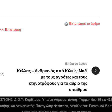
Εκτυπώστε το άρθρο
<< Επιστροφή
Επόμενο άρθρο
Κέλλας – Ανδριανός από Κιλκίς: Μαζί
ες
με τους αγρότες και τους
κτηνοτρόφους για το αύριο της
υπαίθρου
043750542, Δ.Ο.Υ: Καρδίτσας, Υπο/μα Λάρισας, Δ/νση: Φαρμακίδου 36 τ.κ 41
κτήτης και Διαχειριστής: Παναγιώτης Φιλίππου, Διευθύντρια: Γιαννουσά Βασ