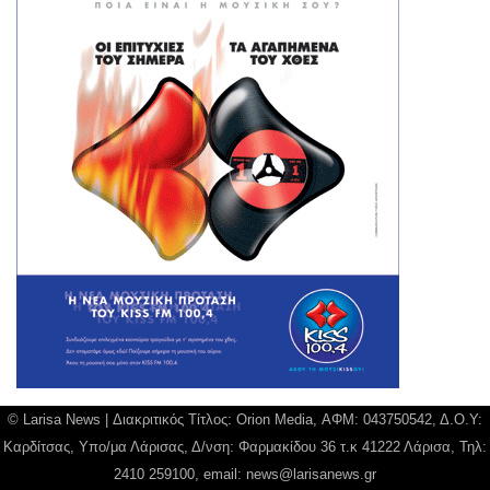
© Larisa News | Διακριτικός Τίτλος: Orion Media, ΑΦΜ: 043750542, Δ.Ο.Υ:
Καρδίτσας, Υπο/μα Λάρισας, Δ/νση: Φαρμακίδου 36 τ.κ 41222 Λάρισα, Τηλ:
2410 259100, email:
news@larisanews.gr