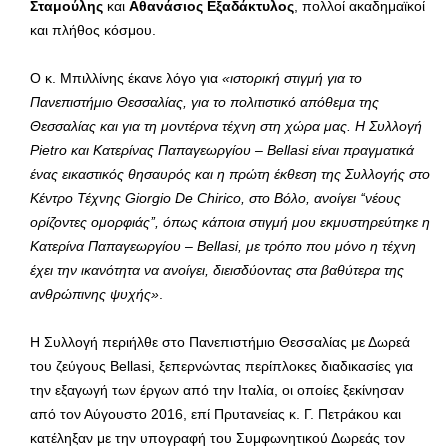
Σταμούλης
και
Αθανάσιος Εξαδάκτυλος
, πολλοί ακαδημαϊκοί
και πλήθος κόσμου.
Ο κ. Μπιλλίνης έκανε λόγο για
«ιστορική στιγμή για το
Πανεπιστήμιο Θεσσαλίας, για το πολιτιστικό απόθεμα της
Θεσσαλίας και για τη μοντέρνα τέχνη στη χώρα μας. Η Συλλογή
Pietro και Κατερίνας Παπαγεωργίου – Bellasi είναι πραγματικά
ένας εικαστικός θησαυρός και η πρώτη έκθεση της Συλλογής στο
Κέντρο Τέχνης Giorgio De Chirico, στο Βόλο, ανοίγει ‘‘νέους
ορίζοντες ομορφιάς’’, όπως κάποια στιγμή μου εκμυστηρεύτηκε η
Κατερίνα Παπαγεωργίου – Bellasi, με τρόπο που μόνο η τέχνη
έχει την ικανότητα να ανοίγει, διεισδύοντας στα βαθύτερα της
ανθρώπινης ψυχής»
.
Η Συλλογή περιήλθε στο Πανεπιστήμιο Θεσσαλίας με Δωρεά
του ζεύγους Bellasi, ξεπερνώντας περίπλοκες διαδικασίες για
την εξαγωγή των έργων από την Ιταλία, οι οποίες ξεκίνησαν
από τον Αύγουστο 2016, επί Πρυτανείας κ. Γ. Πετράκου και
κατέληξαν με την υπογραφή του Συμφωνητικού Δωρεάς τον