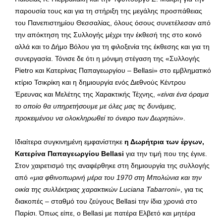
παρουσία τους και για τη στήριξη της μεγάλης προσπάθειας
του Πανεπιστημίου Θεσσαλίας, όλους όσους συνετέλεσαν από
την απόκτηση της Συλλογής μέχρι την έκθεσή της στο κοινό
αλλά και το Δήμο Βόλου για τη φιλοξενία της έκθεσης και για τη
συνεργασία. Τόνισε δε ότι η μόνιμη στέγαση της «Συλλογής
Pietro και Κατερίνας Παπαγεωργίου – Bellasi» στο εμβληματικό
κτίριο Τσικρίκη και η δημιουργία ενός Διεθνούς Κέντρου
Έρευνας και Μελέτης της Χαρακτικής Τέχνης,
«είναι ένα όραμα
το οποίο θα υπηρετήσουμε με όλες μας τις δυνάμεις,
προκειμένου να ολοκληρωθεί το όνειρο των Δωρητών»
.
Ιδιαίτερα συγκινημένη εμφανίστηκε
η Δωρήτρια των έργων,
Κατερίνα Παπαγεωργίου Bellasi
για την τιμή που της έγινε.
Στον χαιρετισμό της αναφέρθηκε στη δημιουργία της συλλογής
από
«μια φθινοπωρινή μέρα του 1970 στη Μπολώνια και την
οικία της συλλέκτριας χαρακτικών
Luciana
Tabarroni
»
, για τις
διακοπές – σταθμό του ζεύγους Bellasi την ίδια χρονιά στο
Παρίσι. Όπως είπε, ο Bellasi με πατέρα Ελβετό και μητέρα