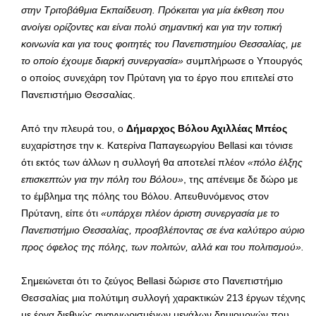
στην Τριτοβάθμια Εκπαίδευση. Πρόκειται για μία έκθεση που
ανοίγει ορίζοντες και είναι πολύ σημαντική και για την τοπική
κοινωνία και για τους φοιτητές του Πανεπιστημίου Θεσσαλίας, με
το οποίο έχουμε διαρκή συνεργασία»
συμπλήρωσε ο Υπουργός
ο οποίος συνεχάρη τον Πρύτανη για το έργο που επιτελεί στο
Πανεπιστήμιο Θεσσαλίας.
Από την πλευρά του, ο
Δήμαρχος Βόλου Αχιλλέας Μπέος
ευχαρίστησε την κ. Κατερίνα Παπαγεωργίου Bellasi και τόνισε
ότι εκτός των άλλων η συλλογή θα αποτελεί πλέον
«πόλο έλξης
επισκεπτών για την πόλη του Βόλου»
, της απένειμε δε δώρο με
το έμβλημα της πόλης του Βόλου. Απευθυνόμενος στον
Πρύτανη, είπε ότι
«
υπάρχει πλέον άριστη συνεργασία με το
Πανεπιστήμιο Θεσσαλίας, προσβλέποντας σε ένα καλύτερο αύριο
προς όφελος της πόλης, των πολιτών, αλλά και του πολιτισμού».
Σημειώνεται ότι το ζεύγος Bellasi δώρισε στο Πανεπιστήμιο
Θεσσαλίας μια πολύτιμη συλλογή χαρακτικών 213 έργων τέχνης
με έργα διεθνώς αναγνωρισμένων μεγάλων δημιουργών που