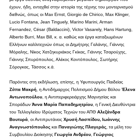
έχουν, ήδη, ενταχθεί στην ιστορία της τέχνης του μοντερνισμού
διεθνώς, όπως οι Max Ernst, Giorgio de Chirico, Max Klinger,
Lucio Fontana, Jean Tinguely, Marino Marini, Arman
Fernandez, César (Baldaccini), Victor Vasarely, Hans Hartung,
Alberto Burri, Max Bill, κ. α. καθώς και έργα καταξιωμένων
Ελλήνων καλλιτεχνών όπως οι Δημήτρης Γαλάνης, Γιάννης
Μόραλης, Νίκος Χατζηκυριάκος Γκίκας, Γιάννης Τσαρούχης,
Γιάννης Σπυρόπουλος, Αλέκος Κοντόπουλος, Σωτήρης
Σόρογκας, Τάσσος κ.ά.
Παρόντες στη εκδήλωση, επίσης, η Υφυπουργός Παιδείας
Ζέττα Μακρή
, η Αντιδήμαρχος Πολιτισμού Δήμου Βόλου
Έλενα
Αντωνοπούλου
, η Αντιπεριφερειάρχης Μαγνησίας και
Σποράδων
Άννα Μαρία Παπαδημητρίου
, η Γενική Διευθύντρια
του Τελλογλείου Ιδρύματος Τεχνών του ΑΠΘ
Αλεξάνδρα
Βουτυρά
, οι Αντιπρυτάνεις
Χρυσή Λασπίδου, Ιωάννης
Αναγνωστόπουλος
και
Παναγιώτης Πλαγεράς
, τα μέλη του
Συμβουλίου Διοίκησης
Γεωργία Ανδρέου
,
Γεώργιος