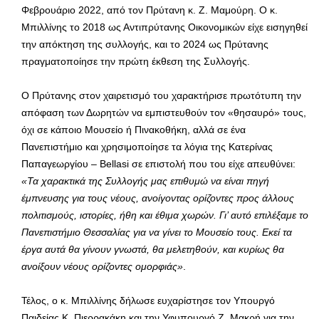
Φεβρουάριο 2022, από τον Πρύτανη κ. Ζ. Μαμούρη. Ο κ.
Μπιλλίνης το 2018 ως Αντιπρύτανης Οικονομικών είχε εισηγηθεί
την απόκτηση της συλλογής, και το 2024 ως Πρύτανης
πραγματοποίησε την πρώτη έκθεση της Συλλογής.
Ο Πρύτανης στον χαιρετισμό του χαρακτήρισε πρωτότυπη την
απόφαση των Δωρητών να εμπιστευθούν τον «θησαυρό» τους,
όχι σε κάποιο Μουσείο ή Πινακοθήκη, αλλά σε ένα
Πανεπιστήμιο και χρησιμοποίησε τα λόγια της Κατερίνας
Παπαγεωργίου – Bellasi σε επιστολή που του είχε απευθύνει:
«Τα χαρακτικά της Συλλογής μας επιθυμώ να είναι πηγή
έμπνευσης για τους νέους, ανοίγοντας ορίζοντες προς άλλους
πολιτισμούς, ιστορίες, ήθη και έθιμα χωρών. Γι’ αυτό επιλέξαμε το
Πανεπιστήμιο Θεσσαλίας για να γίνει το Μουσείο τους. Εκεί τα
έργα αυτά θα γίνουν γνωστά, θα μελετηθούν, και κυρίως θα
ανοίξουν νέους ορίζοντες ομορφιάς»
.
Τέλος, ο κ. Μπιλλίνης δήλωσε ευχαρίστησε τον Υπουργό
Παιδείας Κ. Πιερρακάκη και την Υφυπουργό Ζ. Μακρή για την