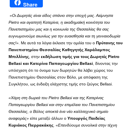
Share
«Οι Δωρητές είναι είδος σπάνιο στην εποχή μας. Αείμνηστε
Pietro και αγαπητή Κατερίνα, η ακαδημαϊκή κοινότητα του
Πανεπιστημίου μας και η κοινωνία της Θεσσαλίας θα σας
ευγνωμονούμε αιωνίως για την ευαισθησία και τη γενναιοδωρία
σας!»
. Με αυτά τα λόγια έκλεισε την ομιλία του ο
Πρύτανης του
Πανεπιστημίου Θεσσαλίας Καθηγητής Χαράλαμπος
Μπιλλίνης
, στην
εκδήλωση τιμής για τους Δωρητές
Pietro
Bellasi
και Κατερίνα Παπαγεωργίου
Bellasi
, δίνοντας την
υπόσχεση ότι το όνομα των δωρητών θα λάβει χώρος του
Πανεπιστημίου Θεσσαλίας στον Βόλο, με απόφαση της
Συγκλήτου, ως ένδειξη ελάχιστης τιμής στο ζεύγος Bellasi.
«Χάρη στη δωρεά του Pietro Bellasi και της Κατερίνας
Παπαγεωργίου Bellasi και στην επιμέλεια του Πανεπιστημίου
Θεσσαλίας, ο Βόλος αποκτά ένα νέο καλλιτεχνικό σημείο
αναφοράς»
είπε μεταξύ άλλων ο
Υπουργός Παιδείας
Κυριάκος Πιερρακάκης
.
«Επενδύουμε συνολικά στην τέχνη