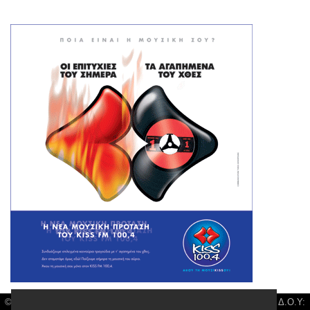
© Larisa News | Διακριτικός Τίτλος: Orion Media, ΑΦΜ: 043750542, Δ.Ο.Υ: