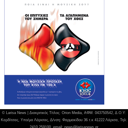
© Larisa News | Διακριτικός Τίτλος: Orion Media, ΑΦΜ: 043750542, Δ.Ο.Υ:
Καρδίτσας, Υπο/μα Λάρισας, Δ/νση: Φαρμακίδου 36 τ.κ 41222 Λάρισα, Τηλ:
2410 259100, email:
news@larisanews.gr