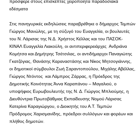
πρόσφερε στους επισκέπτες χειροποίητα παραδοσιακά
εδέσματα
Στις πανηγυρικές εκδηλώσεις παραβρέθηκε ο δήμαρχος Τεμπών
Γιώργος Μανώλης, με τη σύζυγό του Ευαγγελία, οι βουλευτές
του Ν. Λάρισας της Ν.Δ. Χρήστος Κέλλας και του ΠΑΣΟΚ-
ΚΙΝΑΛ Ευαγγελία Λιακούλη, οι αντιπεριφερειάρχες Ανδριάνα
Κομήτσα και Δημήτρης Τσέτσιλας, οι αντιδήμαρχοι Παναγιώτης
Γκατζόγιας, Θανάσης Καραναστάσης και Νίκος Μητσογιάννης,
οι δημοτικοί σύμβουλοι Ζωή Σαραντοπούλου, Μιχάλης Αβέλλας,
Γιώργος Ντόντος και Λάμπρος Ζάρρας, η Πρόεδρος της
Δημοτικής Κοινότητας Άννα Καραπάνου – Μαγαλιού, ο
υποψήφιος Ευρωβουλευτής της Ν. Δ. Γιώργος Μπλιούμης, η
Διευθύντρια Πρωτοβάθμιας Εκπαίδευσης Νομού Λάρισας
Κατερίνα Καραγιώργου, ο Διοικητής του Α.Τ. Τεμπών
Πρόδρομος Χαρισμανίδης, πρόεδροι συλλόγων και φορέων και
πλήθος δημοτών.