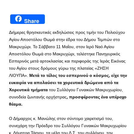
Share
Διήμερες θρησκευτικές εκδηλώσεις προς τιμήν του Πολιούχου
Αγίου Αποστόλου Θωμά στην έδρα του Δήμου Τεμπών στο
Μακρυχώρι. Το Σάββατο 11 Μαΐου, στον Ιερό Ναό Αγίου
Αποστόλου Θωμά στο Μακρυχώρι, τελέστηκε Πανηγυρικός
Εσπερινός μετά αρτοκλασίας και περιφοράς της Ιεράς Εικόνας
του Αγίου στους δρόμους γύρω της πλατείας «ΖΗΣΗ
ΛΙΟΥΠΑ».
Μετά το τέλος του εσπερινού ο κόσμος, είχε την
ευκαιρία να απολαύσει τα χορευτικά δρώμενα από τα
Χορευτικά τμήματα
του Συλλόγου Γυναικών Μακρυχωρίου,
συνοδεία ζωντανής ορχήστρας
,
προσφέροντας ένα υπέροχο
θέαμα.
Ο Δήμαρχος κ. Μανώλης στον σύντομο χαιρετισμό του,
συνεχάρη την Πρόεδρο του Συλλόγου Γυναικών Μακρυχωρίου
κ. Δήμητρα Τάσιου, τα μέλη του Δ.Σ. του συλλόγου, τον