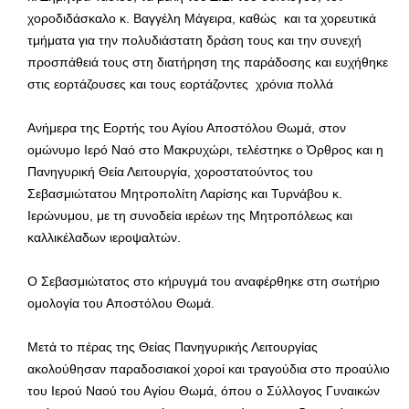
χοροδιδάσκαλο κ. Βαγγέλη Μάγειρα, καθώς και τα χορευτικά
τμήματα για την πολυδιάστατη δράση τους και την συνεχή
προσπάθειά τους στη διατήρηση της παράδοσης και ευχήθηκε
στις εορτάζουσες και τους εορτάζοντες χρόνια πολλά
Ανήμερα της Εορτής του Αγίου Αποστόλου Θωμά, στον
ομώνυμο Ιερό Ναό στο Μακρυχώρι, τελέστηκε ο Όρθρος και η
Πανηγυρική Θεία Λειτουργία, χοροστατούντος του
Σεβασμιώτατου Μητροπολίτη Λαρίσης και Τυρνάβου κ.
Ιερώνυμου, με τη συνοδεία ιερέων της Μητροπόλεως και
καλλικέλαδων ιεροψαλτών.
Ο Σεβασμιώτατος στο κήρυγμά του αναφέρθηκε στη σωτήριο
ομολογία του Αποστόλου Θωμά.
Μετά το πέρας της Θείας Πανηγυρικής Λειτουργίας
ακολούθησαν παραδοσιακοί χοροί και τραγούδια στο προαύλιο
του Ιερού Ναού του Αγίου Θωμά, όπου ο Σύλλογος Γυναικών