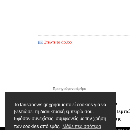
Στείλτε το άρθρο
Προηγούμενο άρθρο
Στις εκδηλώσεις κοπής
Πρωτοχρονιάτικης πίτας των
Το larisanews.gr χρησιμοποιεί cookies για να
τοπικών φορέων του Δήμου Τεμπ
βελτιώσει τη διαδικτυακή εμπειρία σου.
Εφόσον συνεχίσεις, συμφωνείς με την χρήση
ο Δήμαρχος Γιώργος Μανώλης
των cookies από εμάς.
Μάθε περισσότερα