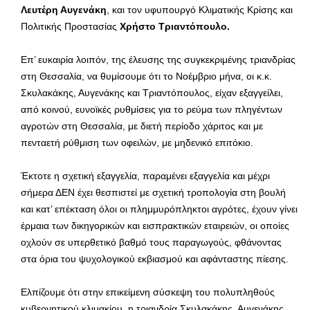
Λευτέρη Αυγενάκη
, και τον υφυπουργό Κλιματικής Κρίσης και
Πολιτικής Προστασίας
Χρήστο Τριαντόπουλο.
Επ’ ευκαιρία λοιπόν, της έλευσης της συγκεκριμένης τριανδρίας
στη Θεσσαλία, να θυμίσουμε ότι το Νοέμβριο μήνα, οι κ.κ.
Σκυλακάκης, Αυγενάκης και Τριαντόπουλος, είχαν εξαγγείλει,
από κοινού, ευνοϊκές ρυθμίσεις για το ρεύμα των πληγέντων
αγροτών στη Θεσσαλία, με διετή περίοδο χάριτος και με
πενταετή ρύθμιση των οφειλών, με μηδενικό επιτόκιο.
Έκτοτε η σχετική εξαγγελία, παραμένει εξαγγελία και μέχρι
σήμερα ΔΕΝ έχει θεσπιστεί με σχετική τροπολογία στη βουλή
και κατ’ επέκταση όλοι οι πλημμυρόπληκτοι αγρότες, έχουν γίνει
έρμαια των δικηγορικών και εισπρακτικών εταιρειών, οι οποίες
οχλούν σε υπερθετικό βαθμό τους παραγωγούς, φθάνοντας
στα όρια του ψυχολογικού εκβιασμού και αφάνταστης πίεσης.
Ελπίζουμε ότι στην επικείμενη σύσκεψη του πολυπληθούς
κυβερνητικού κλιμακίου, η τριανδρία Σκυλακάκης, Αυγενάκης,