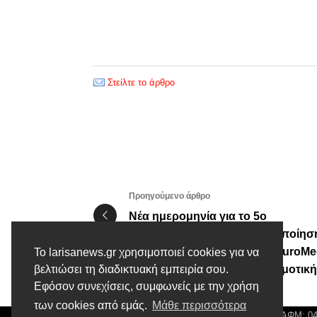
Στείλτε το άρθρο
Προηγούμενο άρθρο
Νέα ημερομηνία για το 5ο
Πανελλήνιο Συνέδριο Ψηφιοποίησ
Πολιτιστικής Κληρονομιάς-EuroMe
Το larisanews.gr χρησιμοποιεί cookies για να
Σε συνδιοργάνωση με τη Δημοτική
βελτιώσει τη διαδικτυακή εμπειρία σου.
Εφόσον συνεχίσεις, συμφωνείς με την χρήση
Πινακοθήκη Λάρισας
των cookies από εμάς.
Μάθε περισσότερα
© Larisa News | Διακριτικός Τίτλος: Orion Media, ΑΦΜ: 