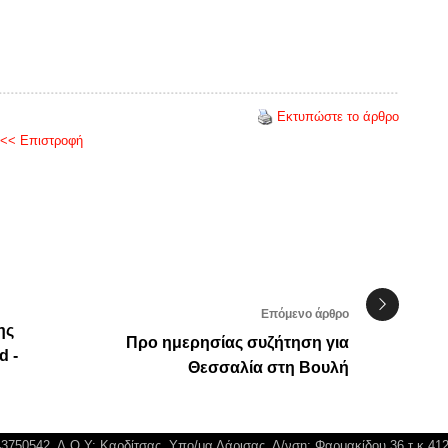
Εκτυπώστε το άρθρο
<< Επιστροφή
Επόμενο άρθρο
ης
Προ ημερησίας συζήτηση για
d -
Θεσσαλία στη Βουλή
043750542, Δ.Ο.Υ: Καρδίτσας, Υπο/μα Λάρισας, Δ/νση: Φαρμακίδου 36 τ.κ 41