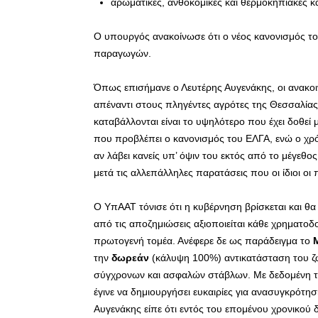
αρωματικές, ανθοκομικές και θερμοκηπιακές κα
Ο υπουργός ανακοίνωσε ότι ο νέος κανονισμός τ
παραγωγών.
Όπως επισήμανε ο Λευτέρης Αυγενάκης, οι ανακοιν
απέναντι στους πληγέντες αγρότες της Θεσσαλίας
καταβάλλονται είναι το υψηλότερο που έχει δοθεί 
που προβλέπει ο κανονισμός του ΕΛΓΑ, ενώ ο χρό
αν λάβει κανείς υπ’ όψιν του εκτός από το μέγεθ
μετά τις αλλεπάλληλες παρατάσεις που οι ίδιοι οι
Ο ΥπΑΑΤ τόνισε ότι η κυβέρνηση βρίσκεται και θα
από τις αποζημιώσεις αξιοποιείται κάθε χρηματο
πρωτογενή τομέα. Ανέφερε δε ως παράδειγμα το
την
δωρεάν
(κάλυψη 100%) αντικατάσταση του ζω
σύγχρονων και ασφαλών στάβλων. Με δεδομένη 
έγινε να δημιουργήσει ευκαιρίες για ανασυγκρότη
Αυγενάκης είπε ότι εντός του επομένου χρονικού 