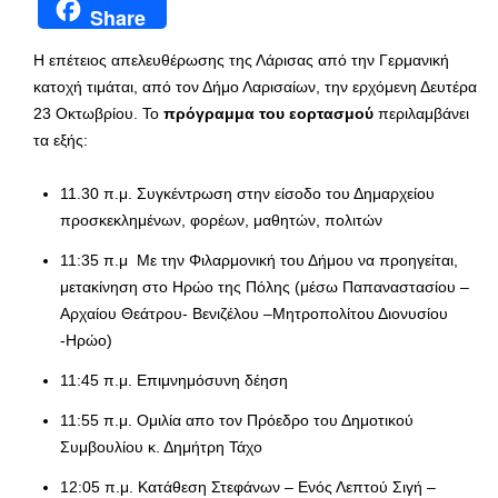
Share
H επέτειος απελευθέρωσης της Λάρισας από την Γερμανική
κατοχή τιμάται, από τον Δήμο Λαρισαίων, την ερχόμενη Δευτέρα
23 Οκτωβρίου. Το
πρόγραμμα του εορτασμού
περιλαμβάνει
τα εξής:
11.30 π.μ. Συγκέντρωση στην είσοδο του Δημαρχείου
προσκεκλημένων, φορέων, μαθητών, πολιτών
11:35 π.μ Με την Φιλαρμονική του Δήμου να προηγείται,
μετακίνηση στο Ηρώο της Πόλης (μέσω Παπαναστασίου –
Αρχαίου Θεάτρου- Βενιζέλου –Μητροπολίτου Διονυσίου
-Ηρώο)
11:45 π.μ. Επιμνημόσυνη δέηση
11:55 π.μ. Ομιλία απο τον Πρόεδρο του Δημοτικού
Συμβουλίου κ. Δημήτρη Τάχο
12:05 π.μ. Κατάθεση Στεφάνων – Ενός Λεπτού Σιγή –