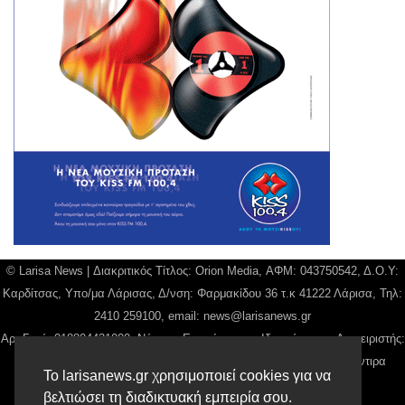
© Larisa News | Διακριτικός Τίτλος: Orion Media, ΑΦΜ: 043750542, Δ.Ο.Υ:
Καρδίτσας, Υπο/μα Λάρισας, Δ/νση: Φαρμακίδου 36 τ.κ 41222 Λάρισα, Τηλ:
2410 259100, email:
news@larisanews.gr
Αρ. Γεμή: 018804431000, Νόμιμος Εκπρόσωπος, Ιδιοκτήτης και Διαχειριστής:
Παναγιώτης Φιλίππου, Διευθύντρια: Γιαννουσά Βασιλική, Διευθύντιρα
Το larisanews.gr χρησιμοποιεί cookies για να
Σύνταξης: Μπαλαμπάνη Βασιλική.
βελτιώσει τη διαδικτυακή εμπειρία σου.