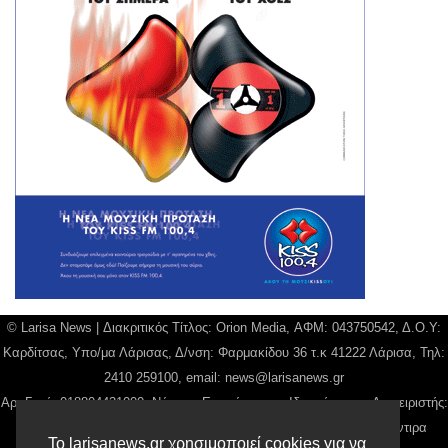
© Larisa News | Διακριτικός Τίτλος: Orion Media, ΑΦΜ: 043750542, Δ.Ο.Υ:
Καρδίτσας, Υπο/μα Λάρισας, Δ/νση: Φαρμακίδου 36 τ.κ 41222 Λάρισα, Τηλ:
2410 259100, email:
news@larisanews.gr
Αρ. Γεμή: 018804431000, Νόμιμος Εκπρόσωπος, Ιδιοκτήτης και Διαχειριστής:
Παναγιώτης Φιλίππου, Διευθύντρια: Γιαννουσά Βασιλική, Διευθύντιρα
Το larisanews.gr χρησιμοποιεί cookies για να