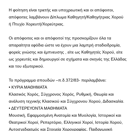
Η φοίτηση είναι τριετής και υποχρεωτική και οι απόφοιτοι,
απόφοιτες λαμβάνουν Δίπλωμα Καθηγητή/Καθηγήτριας Χορού
ή Πτυχίο Χορευτή/Χορεύτριας.
Οι απόφοιτες και οι απόφοιτοί της προσκομίζουν όλα τα
απαραίτητα εφόδια ώστε να έχουν μια λαμπρή σταδιοδρομία,
φορείς γνώσης και έμπνευσης , είτε ως Καθηγητές Χορού, είτε
ως χορευτές και δημιουργοί σε σχήματα και σκηνές της Ελλάδας
και του εξωτερικού.
Το πρόγραμμα σπουδών –π.δ.372/83- περιλαμβάνει:
• ΚΥΡΙΑ ΜΑΘΗΜΑΤΑ
Κλασικός Χορός, Σύγχρονος Χορός, Ρυθμική, Θεωρία και
ανάλυση τεχνικής Κλασικού και Σύγχρονου Χορού, Διδασκαλία.
• ΔΕΥΤΕΡΕΥΟΝΤΑ ΜΑΘΗΜΑΤΑ
Μουσική, Εφαρμοσμένη Ανατομία και Μυολογία, Ιστορικοί και
Θεατρικοί Χοροί, Ρεπερτόριο, Ελληνικοί Χοροί, Ιστορία Χορού,
Αυτοσχεδιασμός και Στοιχεία Χορογραφίας, Παιδαγωγική