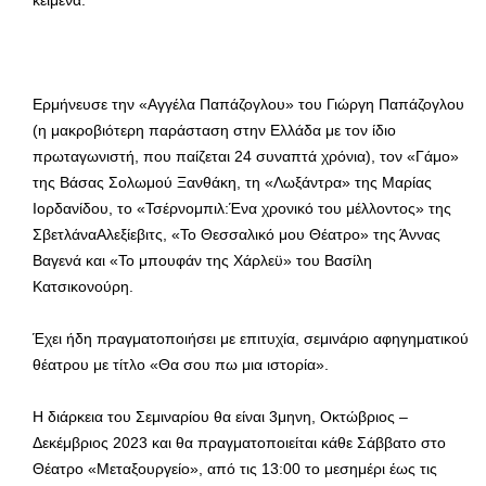
κείμενα.
Ερμήνευσε την «Αγγέλα Παπάζογλου» του Γιώργη Παπάζογλου
(η μακροβιότερη παράσταση στην Ελλάδα με τον ίδιο
πρωταγωνιστή, που παίζεται 24 συναπτά χρόνια), τον «Γάμο»
της Βάσας Σολωμού Ξανθάκη, τη «Λωξάντρα» της Μαρίας
Ιορδανίδου, το «Τσέρνομπιλ:Ένα χρονικό του μέλλοντος» της
ΣβετλάναΑλεξίεβιτς, «Το Θεσσαλικό μου Θέατρο» της Άννας
Βαγενά και «Το μπουφάν της Χάρλεϋ» του Βασίλη
Κατσικονούρη.
Έχει ήδη πραγματοποιήσει με επιτυχία, σεμινάριο αφηγηματικού
θέατρου με τίτλο «Θα σου πω μια ιστορία».
Η διάρκεια του Σεμιναρίου θα είναι 3μηνη, Οκτώβριος –
Δεκέμβριος 2023 και θα πραγματοποιείται κάθε Σάββατο στο
Θέατρο «Μεταξουργείο», από τις 13:00 το μεσημέρι έως τις