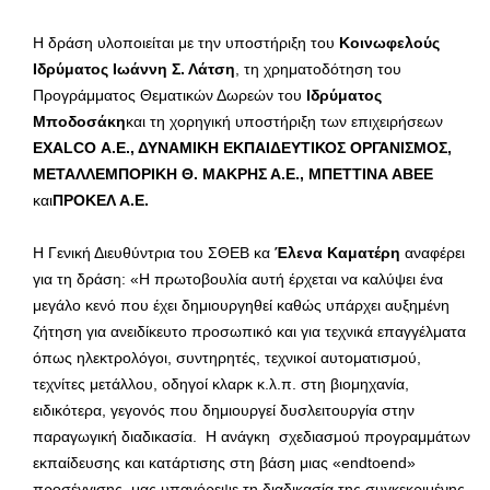
Η δράση υλοποιείται με την υποστήριξη του
Κοινωφελούς
Ιδρύματος Ιωάννη Σ. Λάτση
, τη χρηματοδότηση του
Προγράμματος Θεματικών Δωρεών του
Ιδρύματος
Μποδοσάκη
και τη χορηγική υποστήριξη των επιχειρήσεων
EXALCO
Α.Ε., ΔΥΝΑΜΙΚΗ ΕΚΠΑΙΔΕΥΤΙΚΟΣ ΟΡΓΑΝΙΣΜΟΣ,
ΜΕΤΑΛΛΕΜΠΟΡΙΚΗ Θ. ΜΑΚΡΗΣ Α.Ε., ΜΠΕΤΤΙΝΑ ΑΒΕΕ
και
ΠΡΟΚΕΛ Α.Ε.
Η Γενική Διευθύντρια του ΣΘΕΒ κα
Έλενα Καματέρη
αναφέρει
για τη δράση: «Η πρωτοβουλία αυτή έρχεται να καλύψει ένα
μεγάλο κενό που έχει δημιουργηθεί καθώς υπάρχει αυξημένη
ζήτηση για ανειδίκευτο προσωπικό και για τεχνικά επαγγέλματα
όπως ηλεκτρολόγοι, συντηρητές, τεχνικοί αυτοματισμού,
τεχνίτες μετάλλου, οδηγοί κλαρκ κ.λ.π. στη βιομηχανία,
ειδικότερα, γεγονός που δημιουργεί δυσλειτουργία στην
παραγωγική διαδικασία. Η ανάγκη σχεδιασμού προγραμμάτων
εκπαίδευσης και κατάρτισης στη βάση μιας «endtoend»
προσέγγισης, μας υπαγόρεψε τη διαδικασία της συγκεκριμένης