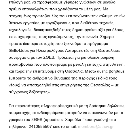
επιλογή μας να προσφέρουμε γέφυρες γνώσεων σε μεγάλο
αριθμό επαγγελμάτων που χρειάζονται τα μέλη μας. Με
στοχευμένες πρωτοβουλίες που επιταχύνουν την κάλυψη κενών
θέσεων εργασίας με εργαζόμενους που διαθέτουν τεχνικές,
τεχνολογικές, διοικητικέςδεξιότητες δημιουργείται αξία για όλους,
τις επιχειρήσεις, τους εργαζόμενους, την κοινωνία. Σήμερα
είμαστε ιδιαίτερα ευτυχείς που ξεκινούμε το πρόγραμμα
Skills4Jobs για Ηλεκτρολόγους Αυτοματιστές στη Θεσσαλίασε
συνεργασία με τον ΣΘΕΒ. Πρόκειται για μια ολοκληρωμένη
πρωτοβουλία που υλοποιήσαμε με μεγάλη επιτυχία στην Αττική,
και τώρα την επεκτείνουμε στη Θεσσαλία. Μέσω αυτής βοηθάμε
έμπρακτα το ανθρώπινο δυναμικό της περιοχής (ειδικά τους
νέους) να απασχοληθεί στις επιχειρήσεις της Θεσσαλίας – με
σύγχρονες δεξιότητες».
Για περισσότερες πληροφορίεςσχετικά με τη δράσηκαι δηλώσεις
συμμετοχής, οι ενδιαφερόμενοι μπορούν να επικοινωνούν με τα
γραφεία του ΣΘΕΒ (αρμόδια κ. Χαρούλα Γκουσγκούνη) στο
τηλέφωνο: 2410555507 καιστο email:
members@sthev.gr
.