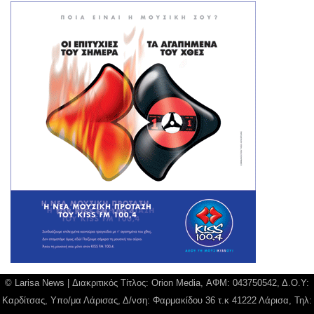
© Larisa News | Διακριτικός Τίτλος: Orion Media, ΑΦΜ: 043750542, Δ.Ο.Υ:
Καρδίτσας, Υπο/μα Λάρισας, Δ/νση: Φαρμακίδου 36 τ.κ 41222 Λάρισα, Τηλ: