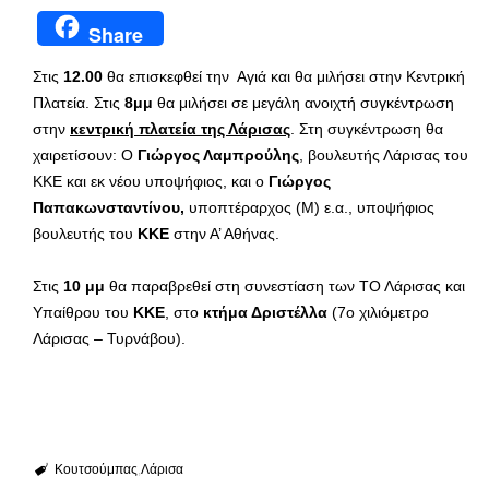
Share
Στις
12.00
θα επισκεφθεί την Αγιά και θα μιλήσει στην Κεντρική
Πλατεία. Στις
8μμ
θα μιλήσει σε μεγάλη ανοιχτή συγκέντρωση
στην
κεντρική πλατεία της Λάρισας
. Στη συγκέντρωση θα
χαιρετίσουν: Ο
Γιώργος Λαμπρούλης
, βουλευτής Λάρισας του
ΚΚΕ και εκ νέου υποψήφιος, και ο
Γιώργος
Παπακωνσταντίνου,
υποπτέραρχος (Μ) ε.α., υποψήφιος
βουλευτής του
ΚΚΕ
στην Α’ Αθήνας.
Στις
10 μμ
θα παραβρεθεί στη συνεστίαση των ΤΟ Λάρισας και
Υπαίθρου του
ΚΚΕ
, στο
κτήμα Δριστέλλα
(7ο χιλιόμετρο
Λάρισας – Τυρνάβου).
Κουτσούμπας
Λάρισα