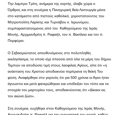
Την λαμπρο-Τρίτη, ανήμερα της εορτής, έλαβε χώρα ο
Όρθρος και στη συνέχεια η Πανηγυρική θεία Λειτουργία μέσα
στο κατάμεστο από πιστούς καθολικό, χοροστατούντος του
Μητροπολίτη Λαρίσης και Τυρνάβου κ. Ιερωνύμου,
συμπαραστατούμενος από τον Καθηγούμενο της Ιεράς
Μονής, Αρχιμανδρίτη π. Ραφαήλ, τον π. Βασίλειο και τον π.
Πορφύριο.
Ο Σεβασμιώτατος απευθυνόμενος στο πολυπληθές
εκκλησίασμα, το οποίο είχε σπεύσει από όλα τα μέρη του δήμου
Τεμπών να αποδώσει τιμή στους λαοφιλείς Αγίους, είπε ότι «η
ανάσταση του Χριστού αποδεικνύει περίτρανα τη θεϊκή Του
φύση. Αναφέρθηκε στο γεγονός ότι για 500 χρόνια οι Άγιοι ήταν
άγνωστοι και μετά φανερώθηκαν και υπέδειξαν τον τόπο και τα
στοιχεία του μαρτυρίου τους, αποδεικνύοντας ότι «Δίκαιοι εις
τον αιώνα ζώσι».
Στη συνέχεια, ευχήθηκε στον Καθηγούμενο της Ιεράς Μονής,
Αρχιμανδρίτη π. Ραφαήλ για την ονομαστική του εορτή, καθώς