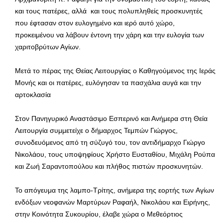
και τους πατέρες, αλλά και τους πολυπληθείς προσκυνητές
που έφτασαν στον ευλογημένο και ιερό αυτό χώρο,
προκειμένου να λάβουν έντονη την χάρη και την ευλογία των
χαριτοβρύτων Αγίων.
Μετά το πέρας της Θείας Λειτουργίας ο Καθηγούμενος της Ιεράς
Μονής και οι πατέρες, ευλόγησαν τα πασχάλια αυγά και την
αρτοκλασία
Στον Πανηγυρικό Αναστάσιμο Εσπερινό και Ανήμερα στη Θεία
Λειτουργία συμμετείχε ο δήμαρχος Τεμπών Γιώργος,
συνοδευόμενος από τη σύζυγό του, τον αντιδήμαρχο Γιώργο
Νικολάου, τους υποψηφίους Χρήστο Ευσταθίου, Μιχάλη Ρούπα
και Ζωή Σαραντοπούλου και πλήθος πιστών προσκυνητών.
Το απόγευμα της λαμπο-Τρίτης, ανήμερα της εορτής των Αγίων
ενδόξων νεοφανών Μαρτύρων Ραφαήλ, Νικολάου και Ειρήνης,
στην Κοινότητα Συκουρίου, έλαβε χώρα ο Μεθεόρτιος