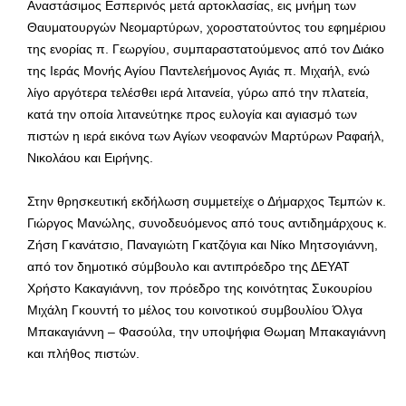
Αναστάσιμος Εσπερινός μετά αρτοκλασίας, εις μνήμη των
Θαυματουργών Νεομαρτύρων, χοροστατούντος του εφημέριου
της ενορίας π. Γεωργίου, συμπαραστατούμενος από τον Διάκο
της Ιεράς Μονής Αγίου Παντελεήμονος Αγιάς π. Μιχαήλ, ενώ
λίγο αργότερα τελέσθει ιερά λιτανεία, γύρω από την πλατεία,
κατά την οποία λιτανεύτηκε προς ευλογία και αγιασμό των
πιστών η ιερά εικόνα των Αγίων νεοφανών Μαρτύρων Ραφαήλ,
Νικολάου και Ειρήνης.
Στην θρησκευτική εκδήλωση συμμετείχε ο Δήμαρχος Τεμπών κ.
Γιώργος Μανώλης, συνοδευόμενος από τους αντιδημάρχους κ.
Ζήση Γκανάτσιο, Παναγιώτη Γκατζόγια και Νίκο Μητσογιάννη,
από τον δημοτικό σύμβουλο και αντιπρόεδρο της ΔΕΥΑΤ
Χρήστο Κακαγιάννη, τον πρόεδρο της κοινότητας Συκουρίου
Μιχάλη Γκουντή το μέλος του κοινοτικού συμβουλίου Όλγα
Μπακαγιάννη – Φασούλα, την υποψήφια Θωμαη Μπακαγιάννη
και πλήθος πιστών.