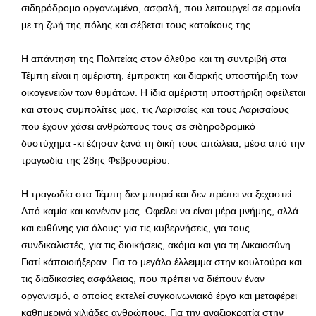
σιδηρόδρομο οργανωμένο, ασφαλή, που λειτουργεί σε αρμονία
με τη ζωή της πόλης και σέβεται τους κατοίκους της.
Η απάντηση της Πολιτείας στον όλεθρο και τη συντριβή στα
Τέμπη είναι η αμέριστη, έμπρακτη και διαρκής υποστήριξη των
οικογενειών των θυμάτων. Η ίδια αμέριστη υποστήριξη οφείλεται
και στους συμπολίτες μας, τις Λαρισαίες και τους Λαρισαίους
που έχουν χάσει ανθρώπους τους σε σιδηροδρομικό
δυστύχημα -κι έζησαν ξανά τη δική τους απώλεια, μέσα από την
τραγωδία της 28ης Φεβρουαρίου.
Η τραγωδία στα Τέμπη δεν μπορεί και δεν πρέπει να ξεχαστεί.
Από καμία και κανέναν μας. Οφείλει να είναι μέρα μνήμης, αλλά
και ευθύνης για όλους: για τις κυβερνήσεις, για τους
συνδικαλιστές, για τις διοικήσεις, ακόμα και για τη Δικαιοσύνη.
Γιατί κάποιοιήξεραν. Για το μεγάλο έλλειμμα στην κουλτούρα και
τις διαδικασίες ασφάλειας, που πρέπει να διέπουν έναν
οργανισμό, ο οποίος εκτελεί συγκοινωνιακό έργο και μεταφέρει
καθημερινά χιλιάδες ανθρώπους. Για την αναξιοκρατία στην