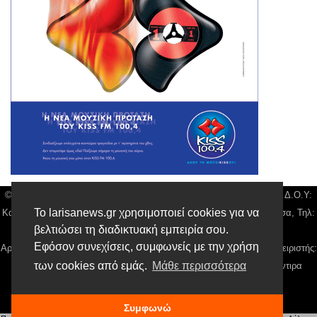
© Larisa News | Διακριτικός Τίτλος: Orion Media, ΑΦΜ: 043750542, Δ.Ο.Υ:
Το larisanews.gr χρησιμοποιεί cookies για να
Καρδίτσας, Υπο/μα Λάρισας, Δ/νση: Φαρμακίδου 36 τ.κ 41222 Λάρισα, Τηλ:
βελτιώσει τη διαδικτυακή εμπειρία σου.
2410 259100, email:
news@larisanews.gr
Εφόσον συνεχίσεις, συμφωνείς με την χρήση
Αρ. Γεμή: 018804431000, Νόμιμος Εκπρόσωπος, Ιδιοκτήτης και Διαχειριστής:
των cookies από εμάς.
Μάθε περισσότερα
Παναγιώτης Φιλίππου, Διευθύντρια: Γιαννουσά Βασιλική, Διευθύντιρα
Σύνταξης: Μπαλαμπάνη Βασιλική.
Δικαιούχος domain name Παναγιώτης Φιλίππου
Συμφωνώ