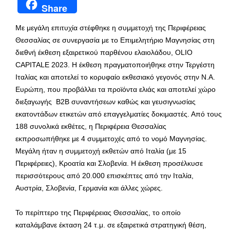
Share
Με μεγάλη επιτυχία στέφθηκε η συμμετοχή της Περιφέρειας
Θεσσαλίας σε συνεργασία με το Επιμελητήριο Μαγνησίας στη
διεθνή έκθεση εξαιρετικού παρθένου ελαιολάδου, OLIO
CAPITALE 2023. Η έκθεση πραγματοποιήθηκε στην Τεργέστη
Ιταλίας και αποτελεί το κορυφαίο εκθεσιακό γεγονός στην Ν.Α.
Ευρώπη, που προβάλλει τα προϊόντα ελιάς και αποτελεί χώρο
διεξαγωγής Β2Β συναντήσεων καθώς και γευσιγνωσίας
εκατοντάδων ετικετών από επαγγελματίες δοκιμαστές. Από τους
188 συνολικά εκθέτες, η Περιφέρεια Θεσσαλίας
εκπροσωπήθηκε με 4 συμμετοχές από το νομό Μαγνησίας.
Μεγάλη ήταν η συμμετοχή εκθετών από Ιταλία (με 15
Περιφέρειες), Κροατία και Σλοβενία. Η έκθεση προσέλκυσε
περισσότερους από 20.000 επισκέπτες από την Ιταλία,
Αυστρία, Σλοβενία, Γερμανία και άλλες χώρες.
Το περίπτερο της Περιφέρειας Θεσσαλίας, το οποίο
καταλάμβανε έκταση 24 τ.μ. σε εξαιρετικά στρατηγική θέση,