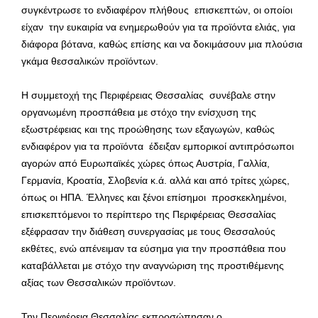
συγκέντρωσε το ενδιαφέρον πλήθους επισκεπτών, οι οποίοι
είχαν την ευκαιρία να ενημερωθούν για τα προϊόντα ελιάς, για
διάφορα βότανα, καθώς επίσης και να δοκιμάσουν μια πλούσια
γκάμα θεσσαλικών προϊόντων.
Η συμμετοχή της Περιφέρειας Θεσσαλίας συνέβαλε στην
οργανωμένη προσπάθεια με στόχο την ενίσχυση της
εξωστρέφειας και της προώθησης των εξαγωγών, καθώς
ενδιαφέρον για τα προϊόντα έδειξαν εμπορικοί αντιπρόσωποι
αγορών από Ευρωπαϊκές χώρες όπως Αυστρία, Γαλλία,
Γερμανία, Κροατία, Σλοβενία κ.ά. αλλά και από τρίτες χώρες,
όπως οι ΗΠΑ. Έλληνες και ξένοι επίσημοι προσκεκλημένοι,
επισκεπτόμενοι το περίπτερο της Περιφέρειας Θεσσαλίας
εξέφρασαν την διάθεση συνεργασίας με τους Θεσσαλούς
εκθέτες, ενώ απένειμαν τα εύσημα για την προσπάθεια που
καταβάλλεται με στόχο την αναγνώριση της προστιθέμενης
αξίας των Θεσσαλικών προϊόντων.
Την Περιφέρεια Θεσσαλίας εκπροσώπησαν ο