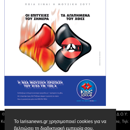
© Larisa News | Διακριτικός Τίτλος: Orion Media, ΑΦΜ: 043750542, Δ.Ο.Υ:
Το larisanews.gr χρησιμοποιεί cookies για να
Καρδίτσας, Υπο/μα Λάρισας, Δ/νση: Φαρμακίδου 36 τ.κ 41222 Λάρισα, Τηλ:
βελτιώσει τη διαδικτυακή εμπειρία σου.
2410 259100, email:
news@larisanews.gr