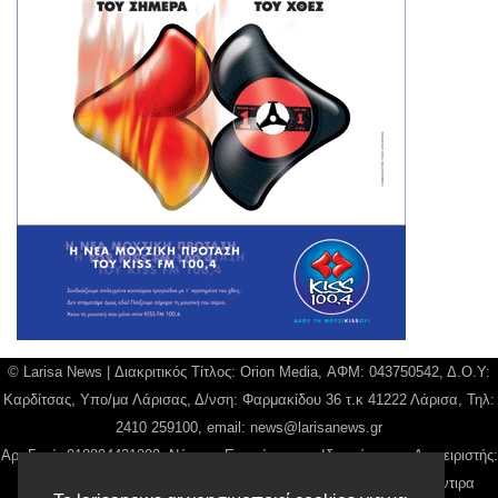
© Larisa News | Διακριτικός Τίτλος: Orion Media, ΑΦΜ: 043750542, Δ.Ο.Υ:
Καρδίτσας, Υπο/μα Λάρισας, Δ/νση: Φαρμακίδου 36 τ.κ 41222 Λάρισα, Τηλ:
2410 259100, email:
news@larisanews.gr
Αρ. Γεμή: 018804431000, Νόμιμος Εκπρόσωπος, Ιδιοκτήτης και Διαχειριστής:
Παναγιώτης Φιλίππου, Διευθύντρια: Γιαννουσά Βασιλική, Διευθύντιρα