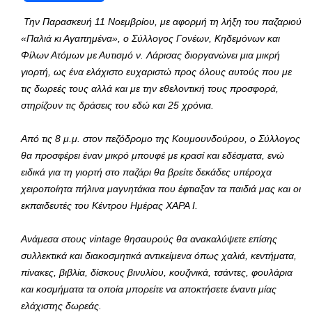
Την
Παρασκευή 11 Νοεμβρίου, με αφορμή τη λήξη του παζαριού
«Παλιά κι Αγαπημένα», ο Σύλλογος Γονέων, Κηδεμόνων και
Φίλων Ατόμων με Αυτισμό ν. Λάρισας διοργανώνει μια μικρή
γιορτή, ως ένα ελάχιστο ευχαριστώ προς όλους αυτούς που με
τις δωρεές τους αλλά και με την εθελοντική τους προσφορά,
στηρίζουν τις δράσεις του εδώ και 25 χρόνια.
Από τις 8 μ.μ. στον πεζόδρομο της Κουμουνδούρου, ο Σύλλογος
θα προσφέρει έναν μικρό μπουφέ με κρασί και εδέσματα, ενώ
ειδικά για τη γιορτή στο παζάρι θα βρείτε δεκάδες υπέροχα
χειροποίητα πήλινα μαγνητάκια που έφτιαξαν τα παιδιά μας και οι
εκπαιδευτές του Κέντρου Ημέρας ΧΑΡΑ Ι.
Ανάμεσα στους
vintage
θησαυρούς θα ανακαλύψετε επίσης
συλλεκτικά και διακοσμητικά αντικείμενα όπως χαλιά, κεντήματα,
πίνακες, βιβλία, δίσκους βινυλίου, κουζινικά, τσάντες, φουλάρια
και κοσμήματα τα οποία μπορείτε να αποκτήσετε έναντι μίας
ελάχιστης δωρεάς.