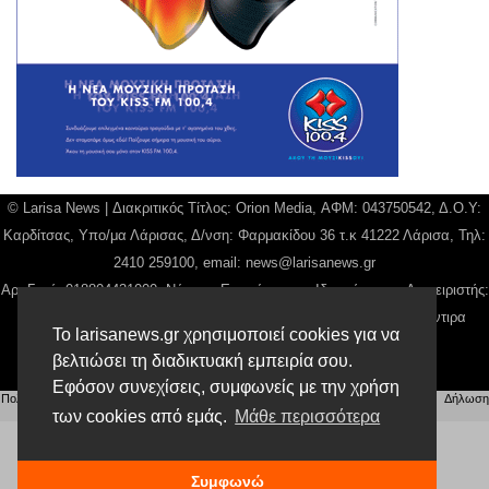
© Larisa News | Διακριτικός Τίτλος: Orion Media, ΑΦΜ: 043750542, Δ.Ο.Υ:
Καρδίτσας, Υπο/μα Λάρισας, Δ/νση: Φαρμακίδου 36 τ.κ 41222 Λάρισα, Τηλ:
2410 259100, email:
news@larisanews.gr
Αρ. Γεμή: 018804431000, Νόμιμος Εκπρόσωπος, Ιδιοκτήτης και Διαχειριστής:
Παναγιώτης Φιλίππου, Διευθύντρια: Γιαννουσά Βασιλική, Διευθύντιρα
Το larisanews.gr χρησιμοποιεί cookies για να
Σύνταξης: Μπαλαμπάνη Βασιλική.
βελτιώσει τη διαδικτυακή εμπειρία σου.
Δικαιούχος domain name Παναγιώτης Φιλίππου
Εφόσον συνεχίσεις, συμφωνείς με την χρήση
Πολιτική Απορρήτου
|
Αίτηση Διαχείρισης Προσωπικών Δεδομένων
|
Όροι χρήσης
| |
Δήλωση
Συμμόρφωσης
των cookies από εμάς.
Μάθε περισσότερα
Συμφωνώ