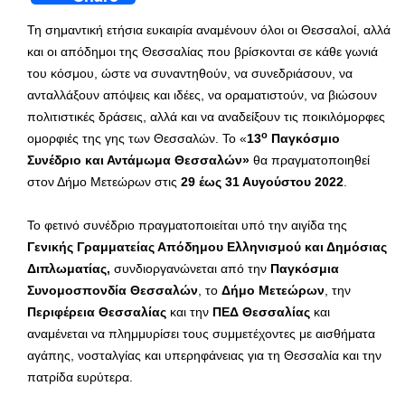
Τη σημαντική ετήσια ευκαιρία αναμένουν όλοι οι Θεσσαλοί, αλλά
και οι απόδημοι της Θεσσαλίας που βρίσκονται σε κάθε γωνιά
του κόσμου, ώστε να συναντηθούν, να συνεδριάσουν, να
ανταλλάξουν απόψεις και ιδέες, να οραματιστούν, να βιώσουν
πολιτιστικές δράσεις, αλλά και να αναδείξουν τις ποικιλόμορφες
ο
ομορφιές της γης των Θεσσαλών. Το «
13
Παγκόσμιο
Συνέδριο και Αντάμωμα Θεσσαλών»
θα πραγματοποιηθεί
στον Δήμο Μετεώρων στις
29 έως 31 Αυγούστου 2022
.
Το φετινό συνέδριο πραγματοποιείται υπό την αιγίδα της
Γενικής Γραμματείας Απόδημου Ελληνισμού και Δημόσιας
Διπλωματίας,
συνδιοργανώνεται από την
Παγκόσμια
Συνομοσπονδία Θεσσαλών
, το
Δήμο
Μετεώρων
, την
Περιφέρεια Θεσσαλίας
και την
ΠΕΔ Θεσσαλίας
και
αναμένεται να πλημμυρίσει τους συμμετέχοντες με αισθήματα
αγάπης, νοσταλγίας και υπερηφάνειας για τη Θεσσαλία και την
πατρίδα ευρύτερα.