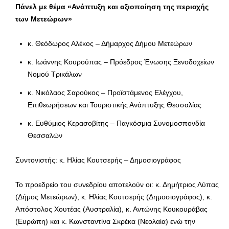
Πάνελ με θέμα «Ανάπτυξη και αξιοποίηση της περιοχής
των Μετεώρων»
κ. Θεόδωρος Αλέκος – Δήμαρχος Δήμου Μετεώρων
κ. Ιωάννης Κουρούπας – Πρόεδρος Ένωσης Ξενοδοχείων
Νομού Τρικάλων
κ. Νικόλαος Σαρούκος – Προϊστάμενος Ελέγχου,
Επιθεωρήσεων και Τουριστικής Ανάπτυξης Θεσσαλίας
κ. Ευθύμιος Κερασοβίτης – Παγκόσμια Συνομοσπονδία
Θεσσαλών
Συντονιστής: κ. Ηλίας Κουτσερής – Δημοσιογράφος
Το προεδρείο του συνεδρίου αποτελούν οι: κ. Δημήτριος Λύπας
(Δήμος Μετεώρων), κ. Ηλίας Κουτσερής (Δημοσιογράφος), κ.
Απόστολος Χουτέας (Αυστραλία), κ. Αντώνης Κουκουράβας
(Ευρώπη) και κ. Κωνσταντίνα Σκρέκα (Νεολαία) ενώ την