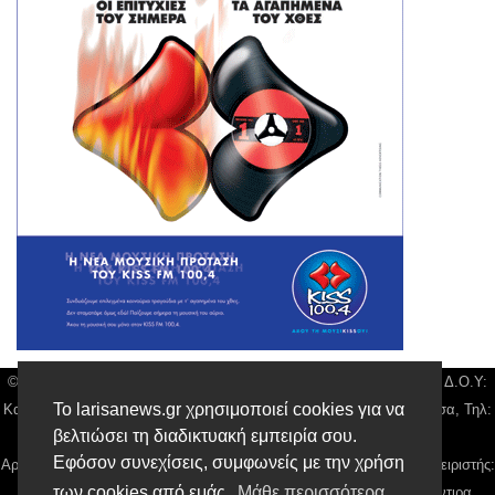
© Larisa News | Διακριτικός Τίτλος: Orion Media, ΑΦΜ: 043750542, Δ.Ο.Υ:
Το larisanews.gr χρησιμοποιεί cookies για να
Καρδίτσας, Υπο/μα Λάρισας, Δ/νση: Φαρμακίδου 36 τ.κ 41222 Λάρισα, Τηλ:
βελτιώσει τη διαδικτυακή εμπειρία σου.
2410 259100, email:
news@larisanews.gr
Εφόσον συνεχίσεις, συμφωνείς με την χρήση
Αρ. Γεμή: 018804431000, Νόμιμος Εκπρόσωπος, Ιδιοκτήτης και Διαχειριστής:
των cookies από εμάς.
Μάθε περισσότερα
Παναγιώτης Φιλίππου, Διευθύντρια: Γιαννουσά Βασιλική, Διευθύντιρα