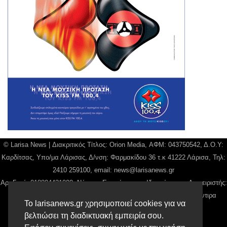
© Larisa News | Διακριτικός Τίτλος: Orion Media, ΑΦΜ: 043750542, Δ.Ο.Υ:
Καρδίτσας, Υπο/μα Λάρισας, Δ/νση: Φαρμακίδου 36 τ.κ 41222 Λάρισα, Τηλ:
2410 259100, email:
news@larisanews.gr
Αρ. Γεμή: 018804431000, Νόμιμος Εκπρόσωπος, Ιδιοκτήτης και Διαχειριστής:
Παναγιώτης Φιλίππου, Διευθύντρια: Γιαννουσά Βασιλική, Διευθύντιρα
Το larisanews.gr χρησιμοποιεί cookies για να
Σύνταξης: Μπαλαμπάνη Βασιλική.
βελτιώσει τη διαδικτυακή εμπειρία σου.
Δικαιούχος domain name Παναγιώτης Φιλίππου